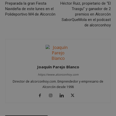
Preparada la gran Fiesta
Héctor Ruiz, propietario de “El
Cookies no clasificadas
Navideña de este lunes en el
Trasgu” y ganador de 2
Polideportivo M4 de Alcorcón
premios en Alcorcón
Las cookies estrictamente necesarias permiten la
funcionalidad principal del sitio web, como el
SaborQueMola en el podcast
inicio de sesión de usuario y la gestión de cuentas.
de alcorconhoy
El sitio web no se puede utilizar correctamente sin
las cookies estrictamente necesarias.
Proveedor
/
Nombre
Vencimient
Dominio
PHPSESSID
Sesión
PHP.net
alcorconhoy.com
Joaquín Parejo Blanco
https://www.alcorconhoy.com
Director de alcorconhoy.com. Emprendedor y empresario de
Alcorcón desde 1998