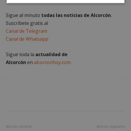
Cookies
Cookies de
estrictamente
rendimiento
necesarias
Sigue al minuto
todas las noticias de Alcorcón
.
Suscríbete gratis al
Canal de Telegram
Cookies de
Cookies de
Canal de Whatsapp
preferencias
funcionalidad
Sigue toda la
actualidad de
Alcorcón
en
alcorconhoy.com
Cookies no clasificadas
Cookies estrictamente necesarias
Cookies de rendimiento
Cookies de preferencias
Artículo anterior
Artículo siguiente
Cookies de funcionalidad