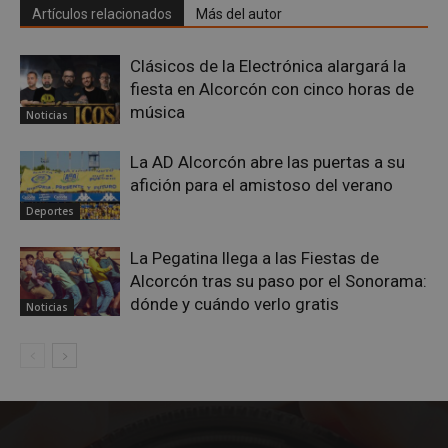
Artículos relacionados
Más del autor
Google
Privacy Policy
Clásicos de la Electrónica alargará la
fiesta en Alcorcón con cinco horas de
música
Noticias
AWSALBCORS
1 semana
Amazon.com
La AD Alcorcón abre las puertas a su
Inc.
afición para el amistoso del verano
embed.bsky.app
Deportes
La Pegatina llega a las Fiestas de
Alcorcón tras su paso por el Sonorama:
dónde y cuándo verlo gratis
Noticias