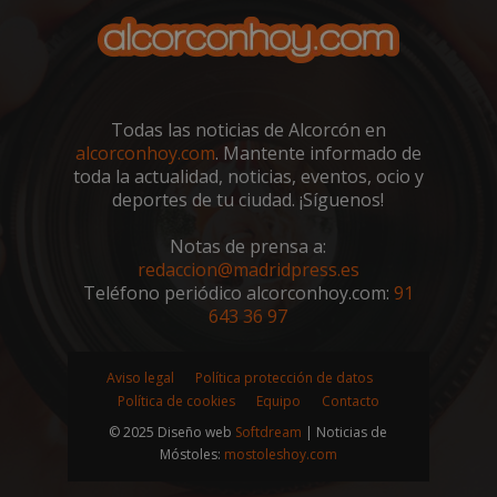
sp_landing
23 horas 59
Spotify Inc.
minutos
.spotify.com
Todas las noticias de Alcorcón en
alcorconhoy.com
. Mantente informado de
toda la actualidad, noticias, eventos, ocio y
deportes de tu ciudad. ¡Síguenos!
Notas de prensa a:
VISITOR_PRIVACY_METADATA
5 meses 4
YouTube
redaccion@madridpress.es
semanas
.youtube.com
Teléfono periódico alcorconhoy.com:
91
643 36 97
Aviso legal
Política protección de datos
Política de cookies
Equipo
Contacto
© 2025 Diseño web
Softdream
| Noticias de
Móstoles:
mostoleshoy.com