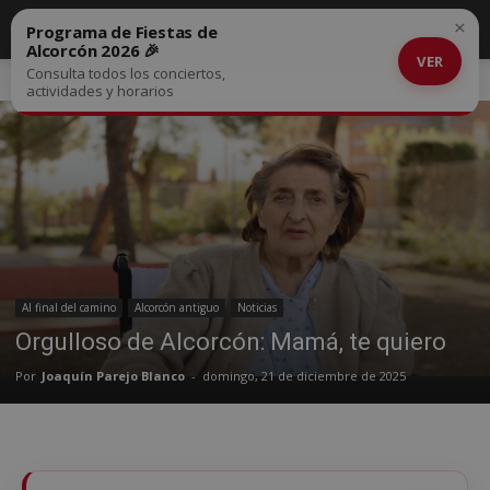
×
Programa de Fiestas de
Alcorcón 2026 🎉
VER
Consulta todos los conciertos,
Inicio
Al final del camino
actividades y horarios
Al final del camino
Alcorcón antiguo
Noticias
Orgulloso de Alcorcón: Mamá, te quiero
Por
Joaquín Parejo Blanco
-
domingo, 21 de diciembre de 2025