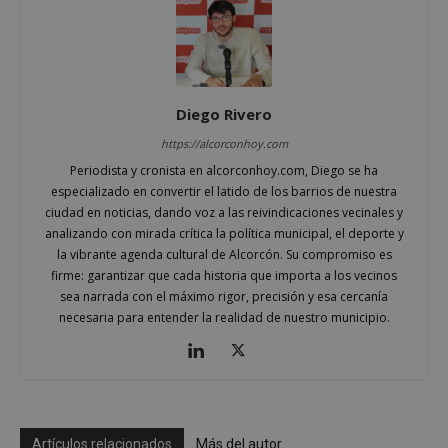
Cookies no clasificadas
Las cookies estrictamente necesarias permiten la
funcionalidad principal del sitio web, como el
inicio de sesión de usuario y la gestión de cuentas.
El sitio web no se puede utilizar correctamente sin
Diego Rivero
las cookies estrictamente necesarias.
Proveedor
/
https://alcorconhoy.com
Nombre
Vencimient
Dominio
Periodista y cronista en alcorconhoy.com, Diego se ha
PHPSESSID
Sesión
PHP.net
especializado en convertir el latido de los barrios de nuestra
alcorconhoy.com
ciudad en noticias, dando voz a las reivindicaciones vecinales y
analizando con mirada crítica la política municipal, el deporte y
la vibrante agenda cultural de Alcorcón. Su compromiso es
firme: garantizar que cada historia que importa a los vecinos
sea narrada con el máximo rigor, precisión y esa cercanía
necesaria para entender la realidad de nuestro municipio.
Artículos relacionados
Más del autor