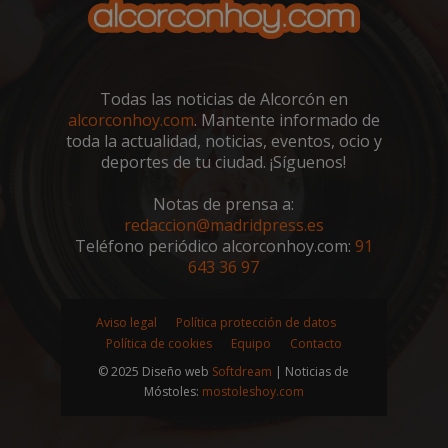
sp_landing
23 horas 59
Spotify Inc.
minutos
.spotify.com
Todas las noticias de Alcorcón en
alcorconhoy.com
. Mantente informado de
toda la actualidad, noticias, eventos, ocio y
deportes de tu ciudad. ¡Síguenos!
Notas de prensa a:
VISITOR_PRIVACY_METADATA
5 meses 4
YouTube
redaccion@madridpress.es
semanas
.youtube.com
Teléfono periódico alcorconhoy.com:
91
643 36 97
Aviso legal
Política protección de datos
Política de cookies
Equipo
Contacto
© 2025 Diseño web
Softdream
| Noticias de
Móstoles:
mostoleshoy.com