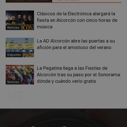
Google
Privacy Policy
Clásicos de la Electrónica alargará la
fiesta en Alcorcón con cinco horas de
música
Noticias
La AD Alcorcón abre las puertas a su
AWSALBCORS
1 semana
Amazon.com
Inc.
afición para el amistoso del verano
embed.bsky.app
Deportes
La Pegatina llega a las Fiestas de
Alcorcón tras su paso por el Sonorama:
dónde y cuándo verlo gratis
Noticias