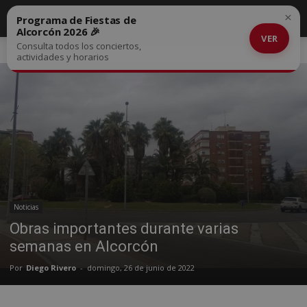
×
Programa de Fiestas de
Alcorcón 2026 🎉
VER
Consulta todos los conciertos,
Inicio
Noticias
actividades y horarios
Noticias
Obras importantes durante varias
semanas en Alcorcón
Por
Diego Rivero
-
domingo, 26 de junio de 2022