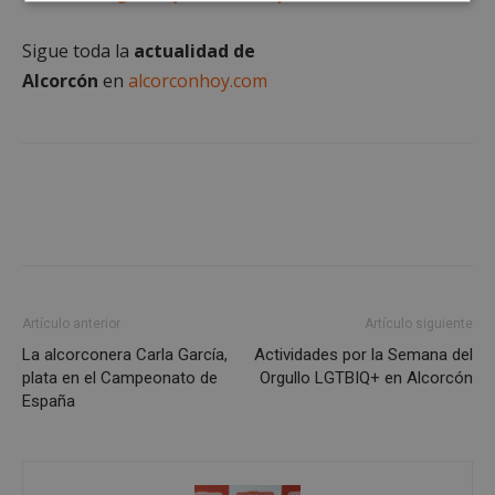
Cookies
Cookies de
estrictamente
rendimiento
necesarias
Sigue toda la
actualidad de
Alcorcón
en
alcorconhoy.com
Cookies de
Cookies de
preferencias
funcionalidad
Cookies no clasificadas
Artículo anterior
Artículo siguiente
La alcorconera Carla García,
Actividades por la Semana del
plata en el Campeonato de
Orgullo LGTBIQ+ en Alcorcón
Cookies estrictamente necesarias
España
Cookies de rendimiento
Cookies de preferencias
Cookies de funcionalidad