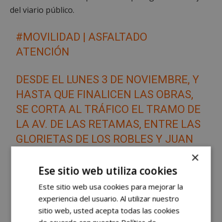
del viario público.
#MOVILIDAD
| ASFALTADO
ATENCIÓN
DESDE EL LUNES 3 DE NOVIEMBRE, Y
HASTA QUE FINALICEN LAS OBRAS,
SE CORTA AL TRÁFICO EL TRAMO DE
LA AV. DE LAS RETAMAS, ENTRE LAS
GLORIETAS DE LOS ROBLES Y JUAN
RAMÓN JIMÉNEZ.
×
Ese sitio web utiliza cookies
VARIAS LÍNEAS MODIFICARÁN SU
Este sitio web usa cookies para mejorar la
RECORRIDO.
experiencia del usuario. Al utilizar nuestro
️ DESVÍOS
sitio web, usted acepta todas las cookies