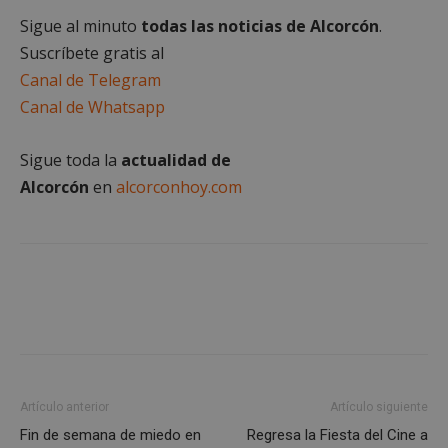
Sigue al minuto
todas las noticias de Alcorcón
.
Cookies no clasificadas
Suscríbete gratis al
Canal de Telegram
Canal de Whatsapp
Sigue toda la
actualidad de
Cookies estrictamente necesarias
Alcorcón
en
alcorconhoy.com
Cookies de rendimiento
Cookies de preferencias
Cookies de funcionalidad
Cookies no clasificadas
Las cookies estrictamente necesarias permiten la
funcionalidad principal del sitio web, como el
inicio de sesión de usuario y la gestión de cuentas.
El sitio web no se puede utilizar correctamente sin
las cookies estrictamente necesarias.
Artículo anterior
Artículo siguiente
Proveedor
/
Nombre
Vencimient
Fin de semana de miedo en
Regresa la Fiesta del Cine a
Dominio