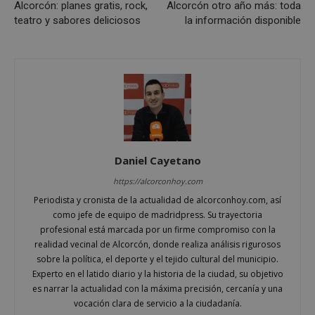
Alcorcón: planes gratis, rock,
Alcorcón otro año más: toda
PHPSESSID
Sesión
PHP.net
teatro y sabores deliciosos
la información disponible
alcorconhoy.com
Daniel Cayetano
https://alcorconhoy.com
Periodista y cronista de la actualidad de alcorconhoy.com, así
Google
como jefe de equipo de madridpress. Su trayectoria
Privacy Policy
profesional está marcada por un firme compromiso con la
realidad vecinal de Alcorcón, donde realiza análisis rigurosos
sobre la política, el deporte y el tejido cultural del municipio.
Experto en el latido diario y la historia de la ciudad, su objetivo
es narrar la actualidad con la máxima precisión, cercanía y una
AWSALBCORS
1 semana
Amazon.com
vocación clara de servicio a la ciudadanía.
Inc.