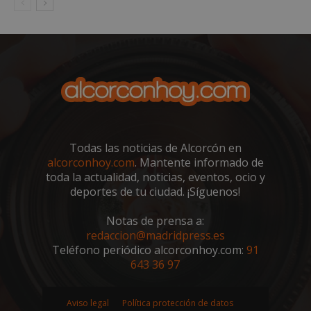
VISITOR_PRIVACY_METADATA
5 meses 4
YouTube
semanas
.youtube.com
Todas las noticias de Alcorcón en
alcorconhoy.com
. Mantente informado de
toda la actualidad, noticias, eventos, ocio y
deportes de tu ciudad. ¡Síguenos!
Notas de prensa a:
redaccion@madridpress.es
Teléfono periódico alcorconhoy.com:
91
643 36 97
sp_t
1 año
Spotify Inc.
.spotify.com
Aviso legal
Política protección de datos