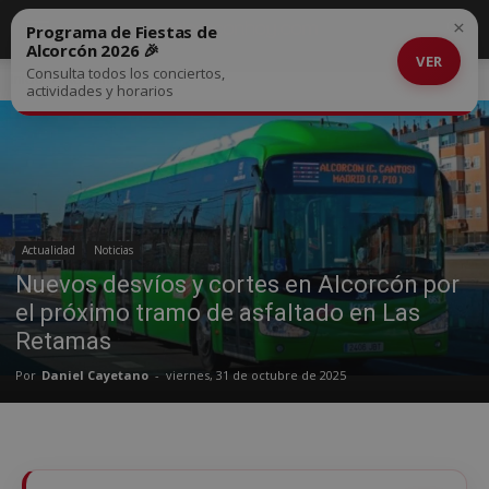
×
Programa de Fiestas de
Alcorcón 2026 🎉
VER
Consulta todos los conciertos,
Inicio
Actualidad
actividades y horarios
Actualidad
Noticias
Nuevos desvíos y cortes en Alcorcón por
el próximo tramo de asfaltado en Las
Retamas
Por
Daniel Cayetano
-
viernes, 31 de octubre de 2025