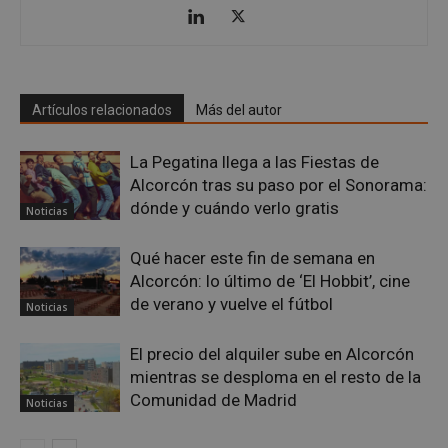
embed.bsky.app
Artículos relacionados
Más del autor
La Pegatina llega a las Fiestas de
Alcorcón tras su paso por el Sonorama:
dónde y cuándo verlo gratis
Noticias
Qué hacer este fin de semana en
Alcorcón: lo último de ‘El Hobbit’, cine
de verano y vuelve el fútbol
Noticias
sp_landing
23 horas 59
Spotify Inc.
minutos
.spotify.com
El precio del alquiler sube en Alcorcón
mientras se desploma en el resto de la
Comunidad de Madrid
Noticias