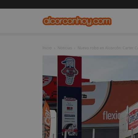
alcorconho
Inicio
Noticias
Nuevo robo en Alcorcón: Carter Ca