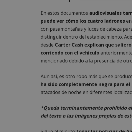
estrictament
necesarias
En estos documentos
audiovisuales ta
puede ver cómo los cuatro ladrones
en
con pasamontañas y luces de cabeza par
distinguir dentro del establecimiento. Ad
desde
Carter Cash explican que saliero
Cooki
corriendo con el vehículo
anteriorment
mencionado debido a la presencia de otro
Las cookies estricta
la gestión de cuenta
Aun así, es otro robo más que se produc
ha sido completamente negra para el 
Nombre
atacados de noche en diferentes localizac
PHPSESSID
*Queda terminantemente prohibido el 
del texto o las imágenes propias de est
Sigue al minuto
todas las noticias de A