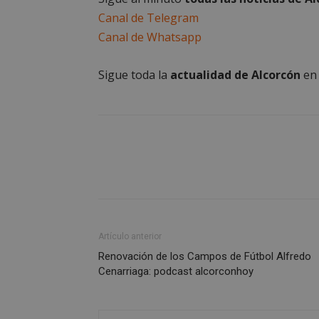
AWSALBCORS
Canal de Telegram
Canal de Whatsapp
sp_landing
Sigue toda la
actualidad de Alcorcón
e
VISITOR_PRIVACY
sp_t
__cf_bm
Artículo anterior
Renovación de los Campos de Fútbol Alfredo
Cenarriaga: podcast alcorconhoy
CookieScriptConse