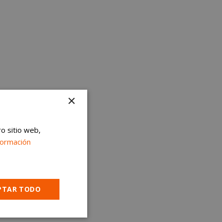
×
ro sitio web,
formación
PTAR TODO
Cookies no