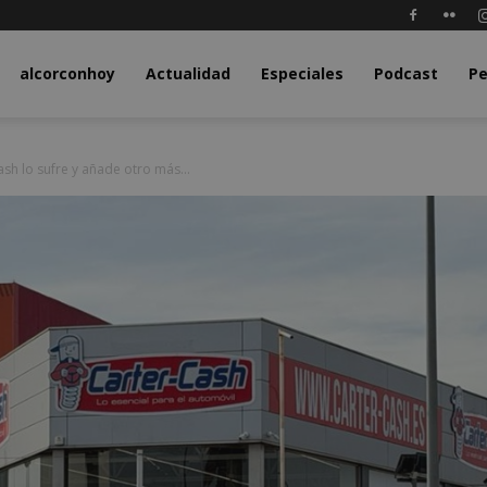
y.com
alcorconhoy
Actualidad
Especiales
Podcast
Pe
sh lo sufre y añade otro más...