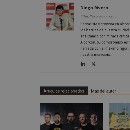
Diego Rivero
https://alcorconhoy.com
Nombre
Periodista y cronista en alcor
Nombre
los barrios de nuestra ciudad 
Nombre
__gpi
__Secure-
analizando con mirada crítica 
ROLLOUT_TOKEN
test_cookie
Alcorcón. Su compromiso es fi
ttwid
narrada con el máximo rigor, 
OAID
nuestro municipio.
IDE
_ga_MP6BJ9ENMQ
iutk
_ga
Artículos relacionados
Más del autor
YSC
__gads
VISITOR_INFO1_LIV
__eoi