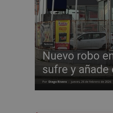
Noticias
Nuevo robo en
sufre y añade 
Por
Diego Rivero
-
jueves, 26 de febrero de 2026