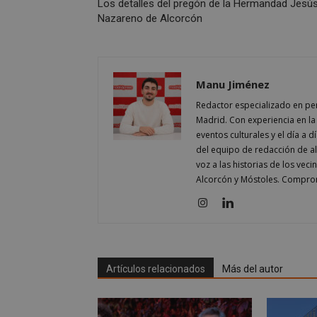
Los detalles del pregón de la Hermandad Jesú
Nazareno de Alcorcón
Nombre
Nombre
Manu Jiménez
Nombre
__gpi
__Secure-
Redactor especializado en pe
ROLLOUT_TOKEN
test_cookie
Madrid. Con experiencia en la 
ttwid
eventos culturales y el día a 
OAID
del equipo de redacción de 
IDE
voz a las historias de los vec
Alcorcón y Móstoles. Comprom
_ga_MP6BJ9ENMQ
iutk
_ga
YSC
Artículos relacionados
Más del autor
__gads