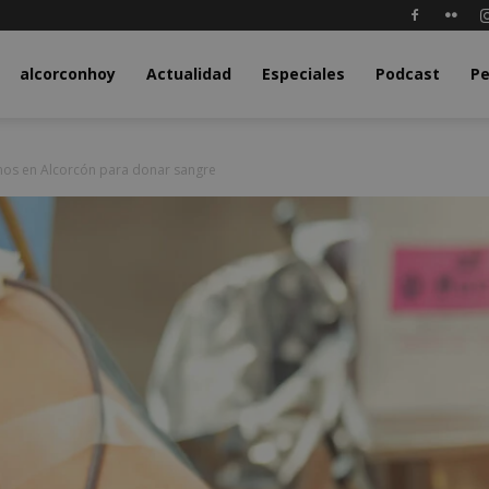
y.com
alcorconhoy
Actualidad
Especiales
Podcast
Pe
inos en Alcorcón para donar sangre