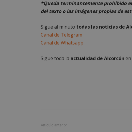
*Queda terminantemente prohibido el 
AWSALBCORS
del texto o las imágenes propias de est
Sigue al minuto
todas las noticias de A
Canal de Telegram
sp_landing
Canal de Whatsapp
VISITOR_PRIVACY
Sigue toda la
actualidad de Alcorcón
e
sp_t
__cf_bm
CookieScriptConse
Artículo anterior