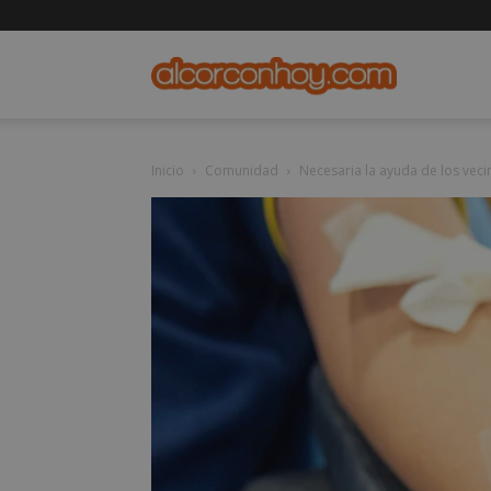
alcorconho
Inicio
Comunidad
Necesaria la ayuda de los vec