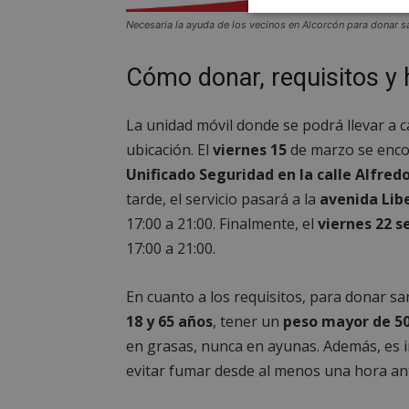
Cookies
Necesaria la ayuda de los vecinos en Alcorcón para donar s
estrictament
necesarias
Cómo donar, requisitos y 
La unidad móvil donde se podrá llevar a 
ubicación. El
viernes 15
de marzo se enco
Unificado Seguridad en la calle Alfred
Cooki
tarde, el servicio pasará a la
avenida Libe
17:00 a 21:00. Finalmente, el
viernes 22 s
Las cookies estricta
17:00 a 21:00.
la gestión de cuenta
Nombre
En cuanto a los requisitos, para donar s
PHPSESSID
18 y 65 años
, tener un
peso mayor de 50
en grasas, nunca en ayunas. Además, es 
evitar fumar desde al menos una hora ant