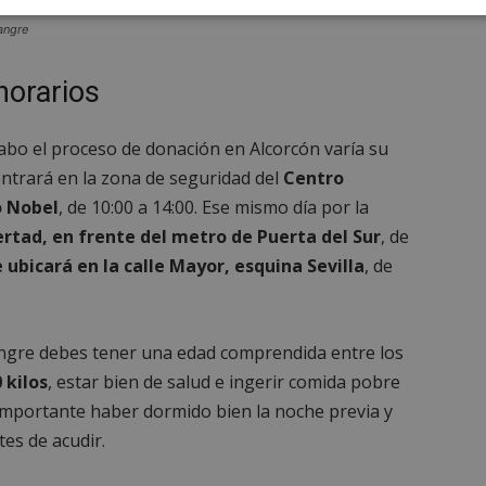
Cookies de
Cookies de
Cookies de
angre
e
rendimiento
preferencias
funcionalidad
horarios
cabo el proceso de donación en Alcorcón varía su
ntrará en la zona de seguridad del
Centro
o Nobel
, de 10:00 a 14:00. Ese mismo día por la
es estrictamente necesarias
Cookies de rendimiento
Cookies de prefer
rtad, en frente del metro de Puerta del Sur
, de
Cookies de funcionalidad
Cookies no clasificadas
e ubicará en la calle Mayor, esquina Sevilla
, de
mente necesarias permiten la funcionalidad principal del sitio web, como el inicio d
s. El sitio web no se puede utilizar correctamente sin las cookies estrictamente nece
Proveedor
/
Vencimiento
Descripción
Dominio
angre debes tener una edad comprendida entre los
Sesión
Cookie generada por aplicaciones
PHP.net
 kilos
, estar bien de salud e ingerir comida pobre
lenguaje PHP. Este es un identifi
alcorconhoy.com
general que se utiliza para mante
importante haber dormido bien la noche previa y
de sesión del usuario. Normalm
generado al azar, la forma en qu
es de acudir.
específico del sitio, pero un bue
mantener un estado de inicio de 
usuario entre páginas.