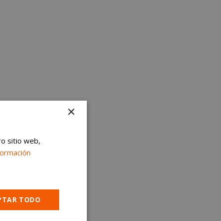
×
ro sitio web,
formación
PTAR TODO