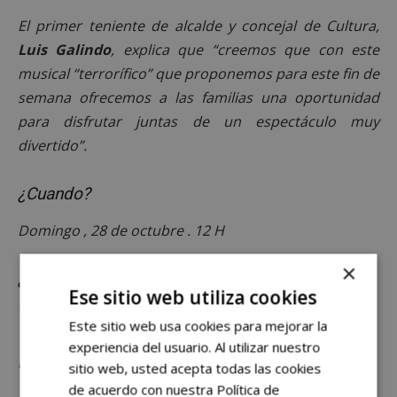
El primer teniente de alcalde y concejal de Cultura,
Luis Galindo
, explica que “creemos que con este
musical “terrorífico” que proponemos para este fin de
semana ofrecemos a las familias una oportunidad
para disfrutar juntas de un espectáculo muy
divertido”.
¿Cuando?
Domingo , 28 de octubre . 12 H
×
¿Dónde?
Ese sitio web utiliza cookies
Teatro Buero Vallejo
Este sitio web usa cookies para mejorar la
experiencia del usuario. Al utilizar nuestro
MONSTER ROCK . EL MUSICAL
sitio web, usted acepta todas las cookies
de acuerdo con nuestra Política de