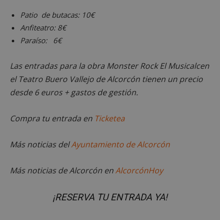
Patio de butacas: 10€
Cookies no clasificadas
Anfiteatro: 8€
Paraíso:
6€
Las entradas para la obra Monster Rock El Musicalcen
el Teatro Buero Vallejo de Alcorcón tienen un precio
Cookies estrictamente necesarias
desde 6 euros + gastos de gestión.
Cookies de rendimiento
Cookies de preferencias
Compra tu entrada en
Ticketea
Cookies de funcionalidad
Cookies no clasificadas
Más noticias del
Ayuntamiento de Alcorcón
Las cookies estrictamente necesarias permiten la
funcionalidad principal del sitio web, como el
Más noticias de Alcorcón en
AlcorcónHoy
inicio de sesión de usuario y la gestión de cuentas.
El sitio web no se puede utilizar correctamente sin
las cookies estrictamente necesarias.
¡RESERVA TU ENTRADA YA!
Proveedor
/
Nombre
Vencimient
Dominio