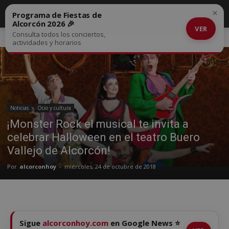
×
Programa de Fiestas de
Alcorcón 2026 🎉
VER
Consulta todos los conciertos,
Inicio
Noticias
actividades y horarios
Noticias
Ocio y cultura
¡Monster Rock el musical te invita a
celebrar Halloween en el teatro Buero
Vallejo de Alcorcón!
Por
alcorconhoy
-
miércoles, 24 de octubre de 2018
Sigue
alcorconhoy.com
en Google News ⭐