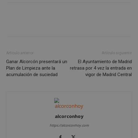
PHPSESSID
Sesión
PHP.net
alcorconhoy.com
Artículo anterior
Artículo siguiente
Ganar Alcorcón presentará un
El Ayuntamiento de Madrid
Plan de Limpieza ante la
retrasa por 4 vez la entrada en
acumulación de suciedad
vigor de Madrid Central
Google
Privacy Policy
alcorconhoy
https://alcorconhoy.com
AWSALBCORS
1 semana
Amazon.com
Inc.