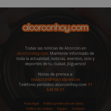
VISITOR_PRIVACY_METADATA
5 meses 4
YouTube
semanas
.youtube.com
Todas las noticias de Alcorcón en
alcorconhoy.com
. Mantente informado de
toda la actualidad, noticias, eventos, ocio y
deportes de tu ciudad. ¡Síguenos!
Notas de prensa a:
redaccion@madridpress.es
Teléfono periódico alcorconhoy.com:
91
643 36 97
sp_t
1 año
Spotify Inc.
.spotify.com
Aviso legal
Política protección de datos
Política de cookies
Equipo
Contacto