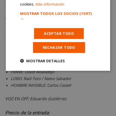
Duración: 1 hora y 20 minutos
cookies.
Más información
MOSTRAR TODOS LOS SOCIOS
(1597)
A partir de 3 años
→
Reparto:
ACEPTAR TODO
VAMPI: Cristina López
RECHAZAR TODO
MOMI: Raquel Rodríguez
GHOST: Natalia Pascual
MOSTRAR DETALLES
PROFESOR HYDE: Jesús Puche
Cookies
Cookies de
FRANK: David Albaladejo
estrictamente
rendimiento
LOBO: Raúl Toro / Natxo Salvador
necesarias
HOMBRE INVISIBLE: Carlos Castell
VOZ EN OFF: Eduardo Gutiérrez
Cookies de
Cookies de
preferencias
funcionalidad
Precio de la entrada: