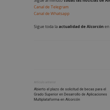
Sigue al minuto
todas las noticias de A
Canal de Telegram
sp_landing
Canal de Whatsapp
VISITOR_PRIVACY
Sigue toda la
actualidad de Alcorcón
e
sp_t
__cf_bm
CookieScriptConse
Artículo anterior
Abierto el plazo de solicitud de becas para el
Grado Superior en Desarrollo de Aplicaciones
Multiplataforma en Alcorcón