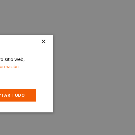
×
ro sitio web,
formación
PTAR TODO
Cookies no
clasificadas