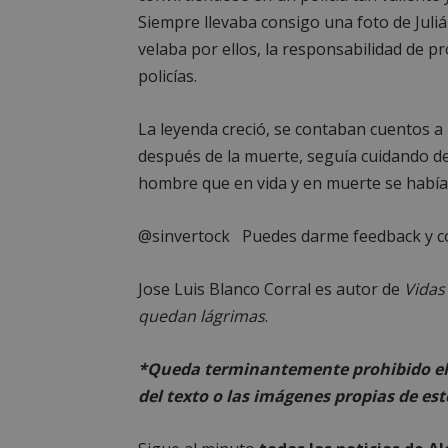
Siempre llevaba consigo una foto de Juli
velaba por ellos, la responsabilidad de p
policías.
Cooki
La leyenda creció, se contaban cuentos a l
después de la muerte, seguía cuidando de
Las cookies estricta
hombre que en vida y en muerte se había 
la gestión de cuenta
Nombre
@sinvertock Puedes darme feedback y c
PHPSESSID
Jose Luis Blanco Corral es autor de
Vidas
quedan lágrimas
.
*Queda terminantemente prohibido el 
AWSALBCORS
del texto o las imágenes propias de est