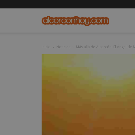
alcorconho
Inicio
Noticias
Más allá de Alcorcón: El Ángel de 