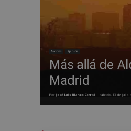
Noticias
Opinión
Más allá de Al
Madrid
Por
José Luis Blanco Corral
-
sábado, 13 de julio 