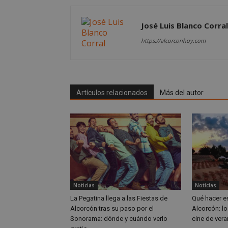
Nombre
Nombre
Nombre
__gpi
__Secure-
José Luis Blanco Corral
ROLLOUT_TOKEN
test_cookie
https://alcorconhoy.com
ttwid
OAID
IDE
Artículos relacionados
Más del autor
_ga_MP6BJ9ENMQ
iutk
_ga
YSC
__gads
VISITOR_INFO1_LIV
Noticias
Noticias
__eoi
La Pegatina llega a las Fiestas de
Qué hacer e
Alcorcón tras su paso por el
Alcorcón: lo
Sonorama: dónde y cuándo verlo
cine de vera