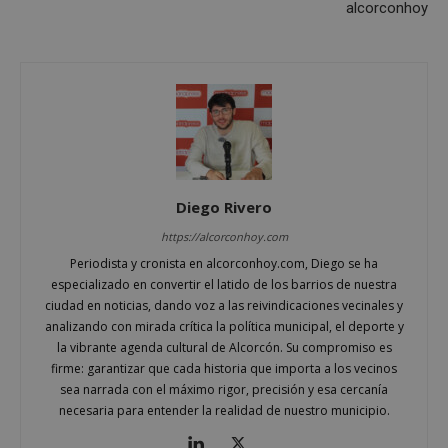
Cookies de preferencias
alcorconhoy
Cookies de funcionalidad
Cookies no clasificadas
Las cookies estrictamente necesarias permiten la
funcionalidad principal del sitio web, como el
inicio de sesión de usuario y la gestión de cuentas.
El sitio web no se puede utilizar correctamente sin
las cookies estrictamente necesarias.
Proveedor
/
Nombre
Vencimient
Diego Rivero
Dominio
PHPSESSID
Sesión
PHP.net
https://alcorconhoy.com
alcorconhoy.com
Periodista y cronista en alcorconhoy.com, Diego se ha
especializado en convertir el latido de los barrios de nuestra
ciudad en noticias, dando voz a las reivindicaciones vecinales y
analizando con mirada crítica la política municipal, el deporte y
la vibrante agenda cultural de Alcorcón. Su compromiso es
firme: garantizar que cada historia que importa a los vecinos
sea narrada con el máximo rigor, precisión y esa cercanía
necesaria para entender la realidad de nuestro municipio.