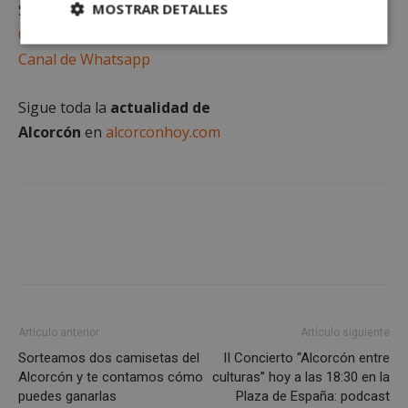
MOSTRAR DETALLES
Suscríbete gratis al
Canal de Telegram
Cookies
Cookies de
Canal de Whatsapp
estrictamente
rendimiento
necesarias
Sigue toda la
actualidad de
Alcorcón
en
alcorconhoy.com
Cookies de
Cookies de
preferencias
funcionalidad
Cookies no clasificadas
Artículo anterior
Artículo siguiente
Sorteamos dos camisetas del
II Concierto “Alcorcón entre
Cookies estrictamente necesarias
Alcorcón y te contamos cómo
culturas” hoy a las 18:30 en la
Cookies de rendimiento
puedes ganarlas
Plaza de España: podcast