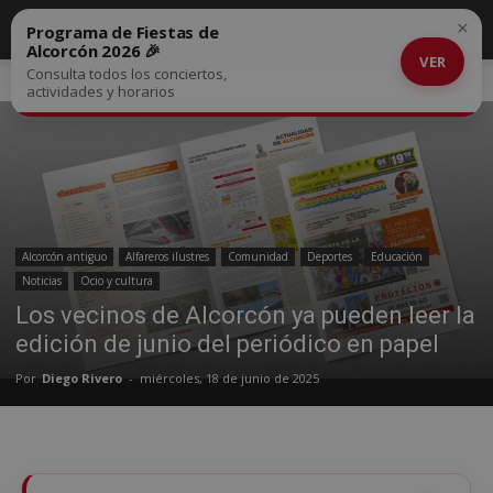
×
Programa de Fiestas de
Alcorcón 2026 🎉
VER
Consulta todos los conciertos,
Inicio
Alcorcón antiguo
actividades y horarios
Alcorcón antiguo
Alfareros ilustres
Comunidad
Deportes
Educación
Noticias
Ocio y cultura
Los vecinos de Alcorcón ya pueden leer la
edición de junio del periódico en papel
Por
Diego Rivero
-
miércoles, 18 de junio de 2025