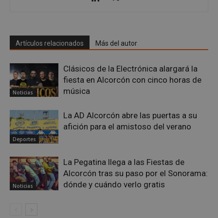
Google
Privacy Policy
Artículos relacionados
Más del autor
Clásicos de la Electrónica alargará la
fiesta en Alcorcón con cinco horas de
música
Noticias
AWSALBCORS
1 semana
Amazon.com
Inc.
embed.bsky.app
La AD Alcorcón abre las puertas a su
afición para el amistoso del verano
Deportes
La Pegatina llega a las Fiestas de
Alcorcón tras su paso por el Sonorama:
dónde y cuándo verlo gratis
Noticias