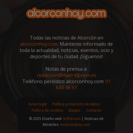
Todas las noticias de Alcorcón en
alcorconhoy.com
. Mantente informado de
toda la actualidad, noticias, eventos, ocio y
deportes de tu ciudad. ¡Síguenos!
Notas de prensa a:
redaccion@madridpress.es
Google
Teléfono periódico alcorconhoy.com:
91
Privacy Policy
643 36 97
Aviso legal
Política protección de datos
Política de cookies
Equipo
Contacto
AWSALBCORS
1 semana
Amazon.com
© 2025 Diseño web
Softdream
| Noticias de
Inc.
embed.bsky.app
Móstoles:
mostoleshoy.com