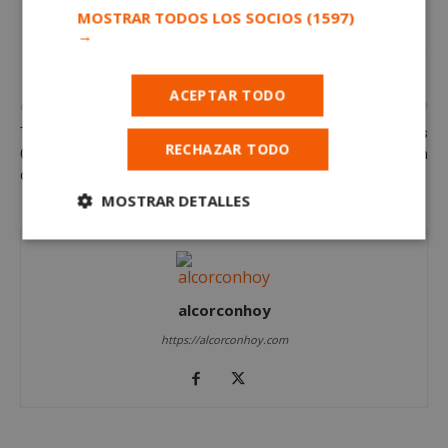
MOSTRAR TODOS LOS SOCIOS
(1597)
→
ACEPTAR TODO
Artículo anterior
Artículo siguiente
Todo listo para celebrar unos
Curso de Inglés para adultos
RECHAZAR TODO
Carnavales llenos de música y
en Alcorcón
color
MOSTRAR DETALLES
Cookies
Cookies de
estrictamente
rendimiento
necesarias
alcorconhoy
https://alcorconhoy.com
Cookies de
Cookies de
preferencias
funcionalidad
Cookies no clasificadas