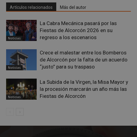
Artículos relacionados
Más del autor
La Cabra Mecánica pasará por las
Fiestas de Alcorcón 2026 en su
regreso a los escenarios
Noticias
Cookies estrictamente necesarias
Cookies de rendimiento
Crece el malestar entre los Bomberos
de Alcorcón por la falta de un acuerdo
Cookies de preferencias
“justo” para su traspaso
Noticias
Cookies de funcionalidad
Cookies no clasificadas
La Subida de la Virgen, la Misa Mayor y
Las cookies estrictamente necesarias permiten la
la procesión marcarán un año más las
funcionalidad principal del sitio web, como el
Fiestas de Alcorcón
Noticias
inicio de sesión de usuario y la gestión de cuentas.
El sitio web no se puede utilizar correctamente sin
las cookies estrictamente necesarias.
Proveedor
/
Nombre
Vencimient
Dominio
PHPSESSID
Sesión
PHP.net
alcorconhoy.com