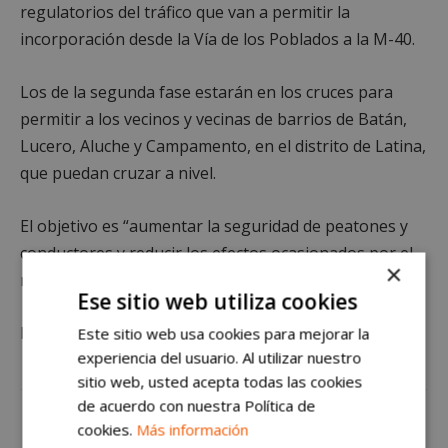
regulatorios del tráfico que van a permitir la
incorporación desde la Vía de los Poblados a la M-40.
Los de la segunda fase estarán en los cruces para
permitir a los vecinos y vecinas de barrios de Batán,
Lucero, Aluche y Campamento, en el distrito de Latina,
que puedan cruzar a nivel.
El objetivo es “aumentar la seguridad de peatones y
conductores y reducir los efectos ocasionados por el
×
ruido del tráfico sobre los edificios cercanos”.
Ese sitio web utiliza cookies
Más noticias de Alcorcón en
AlcorcónHoy
Este sitio web usa cookies para mejorar la
experiencia del usuario. Al utilizar nuestro
sitio web, usted acepta todas las cookies
de acuerdo con nuestra Política de
cookies.
Más información