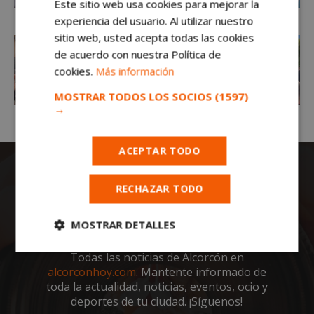
Este sitio web usa cookies para mejorar la
experiencia del usuario. Al utilizar nuestro
sitio web, usted acepta todas las cookies
de acuerdo con nuestra Política de
cookies.
Más información
MOSTRAR TODOS LOS SOCIOS
(1597)
→
ACEPTAR TODO
RECHAZAR TODO
MOSTRAR DETALLES
Cookies
Cookies de
Todas las noticias de Alcorcón en
estrictamente
rendimiento
alcorconhoy.com
. Mantente informado de
necesarias
toda la actualidad, noticias, eventos, ocio y
deportes de tu ciudad. ¡Síguenos!