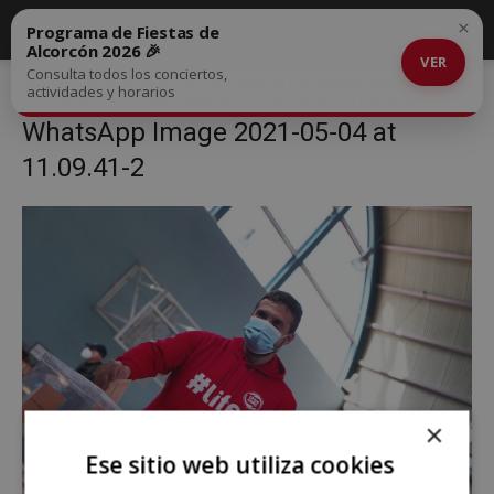
×
Programa de Fiestas de
Alcorcón 2026 🎉
VER
Consulta todos los conciertos,
Inicio
Los políticos de Alcorcón animan a la participación en la
actividades y horarios
jornada electoral
WhatsApp Image 2021-05-04 at 11.09.41-2
WhatsApp Image 2021-05-04 at
11.09.41-2
×
Ese sitio web utiliza cookies