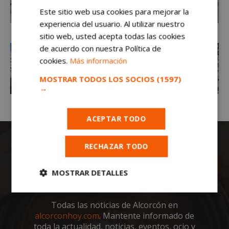
Este sitio web usa cookies para mejorar la
experiencia del usuario. Al utilizar nuestro
sitio web, usted acepta todas las cookies
de acuerdo con nuestra Política de
cookies.
Más información
MOSTRAR TODOS LOS SOCIOS
(1597)
→
ACEPTAR TODO
RECHAZAR TODO
MOSTRAR DETALLES
Cookies
Cookies de
estrictamente
rendimiento
Todas las noticias de Alcorcón en
necesarias
alcorconhoy.com
. Mantente informado de
toda la actualidad, noticias, eventos, ocio y