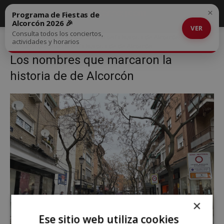
×
Programa de Fiestas de
Alcorcón 2026 🎉
VER
Consulta todos los conciertos,
Inicio
Los nombres que marcaron la historia de Alcorcón
Los
actividades y horarios
nombres que marcaron la historia de de Alcorcón
Los nombres que marcaron la
historia de de Alcorcón
×
Ese sitio web utiliza cookies