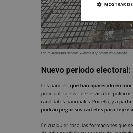
MOSTRAR DE
Cookies
estrictament
necesarias
Los misteriosos paneles vuelven a aparecer en Alcorcón
Nuevo periodo electoral:
Cooki
Los paneles,
que han aparecido en much
Las cookies estricta
principal objetivo de servir a los polític
la gestión de cuenta
candidatos nacionales. Por ello, y a partir
Nombre
podrán pegar sus carteles para repres
PHPSESSID
En cualquier caso, las formaciones que s