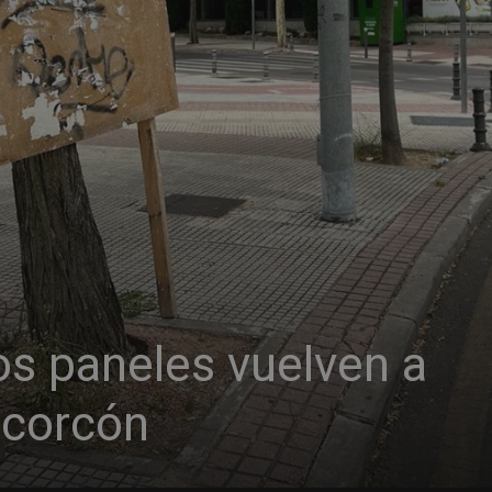
os paneles vuelven a
lcorcón