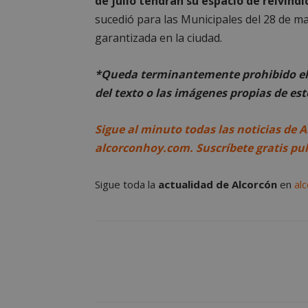
de julio tendrán su espacio de reivindi
sucedió para las Municipales del 28 de m
garantizada en la ciudad.
AWSALBCORS
*Queda terminantemente prohibido el 
del texto o las imágenes propias de est
sp_landing
Sigue al minuto todas las noticias de A
alcorconhoy.com. Suscríbete gratis pu
VISITOR_PRIVACY
Sigue toda la
actualidad de Alcorcón
en
al
sp_t
__cf_bm