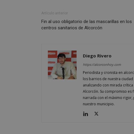
CookieScriptConse
Artículo anterior
Fin al uso obligatorio de las mascarillas en los
centros sanitarios de Alcorcón
Nombre
Nombre
Diego Rivero
Nombre
__gpi
__Secure-
ROLLOUT_TOKEN
https://alcorconhoy.com
test_cookie
ttwid
Periodista y cronista en alcor
OAID
los barrios de nuestra ciudad 
IDE
analizando con mirada crítica 
Alcorcón. Su compromiso es fi
narrada con el máximo rigor, 
nuestro municipio.
_ga_MP6BJ9ENMQ
iutk
_ga
YSC
__gads