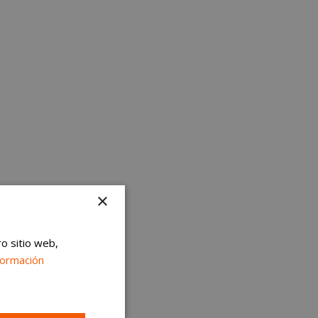
×
ro sitio web,
formación