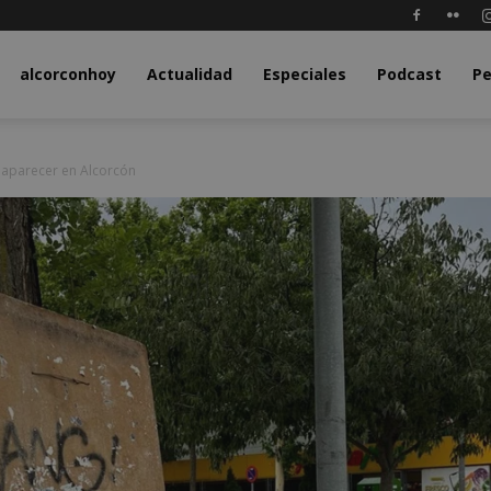
y.com
alcorconhoy
Actualidad
Especiales
Podcast
Pe
 aparecer en Alcorcón