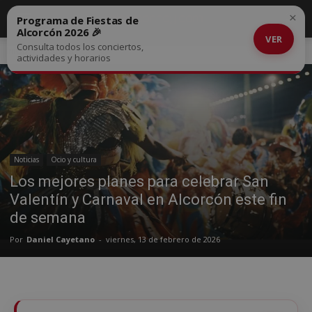
×
Programa de Fiestas de
Alcorcón 2026 🎉
VER
Consulta todos los conciertos,
Inicio
Noticias
actividades y horarios
Noticias
Ocio y cultura
Los mejores planes para celebrar San
Valentín y Carnaval en Alcorcón este fin
de semana
Por
Daniel Cayetano
-
viernes, 13 de febrero de 2026