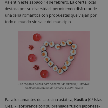
Valentín este sábado 14 de febrero. La oferta local
Proveedor
/
destaca por su diversidad, permitiendo disfrutar de
Nombre
Vencimient
Dominio
una cena romántica con propuestas que viajan por
PHPSESSID
Sesión
PHP.net
todo el mundo sin salir del municipio.
alcorconhoy.com
Los mejores planes para celebrar San Valentín y Carnaval
Google
en Alcorcón este fin de semana. Fuente: envato
Privacy Policy
Para los amantes de la cocina asiática,
Kasiba
(C/ Islas
Cíes, 7) sorprende con su premiada fusión japonesa-