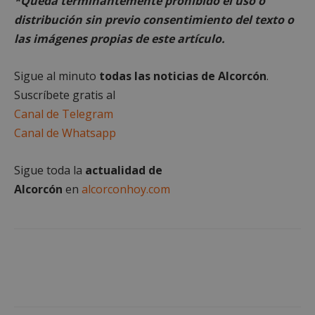
*Queda terminantemente prohibido el uso o
distribución sin previo consentimiento del texto o
las imágenes propias de este artículo.
VISITOR_PRIVACY_METADATA
5 meses 4
YouTube
Sigue al minuto
todas las noticias de Alcorcón
.
semanas
.youtube.com
Suscríbete gratis al
Canal de Telegram
Canal de Whatsapp
Sigue toda la
actualidad de
Alcorcón
en
alcorconhoy.com