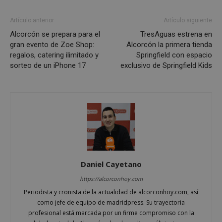
sp_t
1 año
Spotify Inc.
.spotify.com
Artículo anterior
Artículo siguiente
Alcorcón se prepara para el
TresAguas estrena en
gran evento de Zoe Shop:
Alcorcón la primera tienda
regalos, catering ilimitado y
Springfield con espacio
sorteo de un iPhone 17
exclusivo de Springfield Kids
__cf_bm
29 minutos
Cloudflare Inc.
58 segundo
.twitter.com
Daniel Cayetano
https://alcorconhoy.com
CookieScriptConsent
4 semanas 
Periodista y cronista de la actualidad de alcorconhoy.com, así
CookieScript
días
alcorconhoy.com
como jefe de equipo de madridpress. Su trayectoria
profesional está marcada por un firme compromiso con la