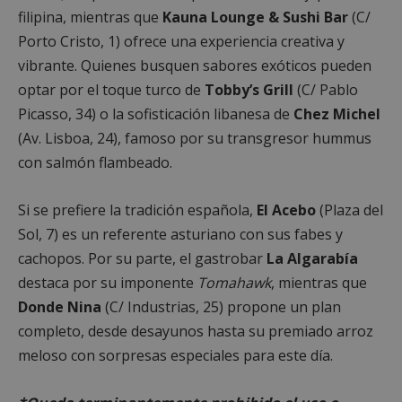
filipina, mientras que
Kauna Lounge & Sushi Bar
(C/
AWSALBCORS
1 semana
Amazon.com
Porto Cristo, 1) ofrece una experiencia creativa y
Inc.
embed.bsky.app
vibrante. Quienes busquen sabores exóticos pueden
optar por el toque turco de
Tobby’s Grill
(C/ Pablo
Picasso, 34) o la sofisticación libanesa de
Chez Michel
(Av. Lisboa, 24), famoso por su transgresor hummus
con salmón flambeado.
Si se prefiere la tradición española,
El Acebo
(Plaza del
Sol, 7) es un referente asturiano con sus fabes y
cachopos. Por su parte, el gastrobar
La Algarabía
destaca por su imponente
Tomahawk
, mientras que
Donde Nina
(C/ Industrias, 25) propone un plan
completo, desde desayunos hasta su premiado arroz
sp_landing
23 horas 59
Spotify Inc.
minutos
.spotify.com
meloso con sorpresas especiales para este día.