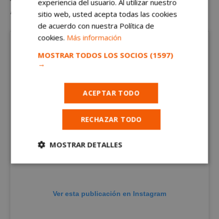
experiencia del usuario. Al utilizar nuestro
miradas
en el
CC Margarita Burón
.
sitio web, usted acepta todas las cookies
de acuerdo con nuestra Política de
cookies.
Más información
MOSTRAR TODOS LOS SOCIOS
(1597)
→
ACEPTAR TODO
RECHAZAR TODO
MOSTRAR DETALLES
Cookies
Cookies de
estrictamente
rendimiento
necesarias
Ver esta publicación en Instagram
Cookies de
Cookies de