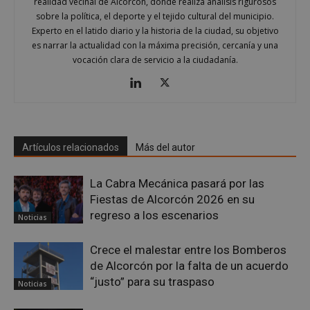
realidad vecinal de Alcorcón, donde realiza análisis rigurosos
sobre la política, el deporte y el tejido cultural del municipio.
Experto en el latido diario y la historia de la ciudad, su objetivo
es narrar la actualidad con la máxima precisión, cercanía y una
vocación clara de servicio a la ciudadanía.
Artículos relacionados
Más del autor
La Cabra Mecánica pasará por las
Proveedor
/
Nombre
Vencimiento
Descripció
Dominio
Fiestas de Alcorcón 2026 en su
Nombre
Proveedor
/
Dominio
Vencimiento
Des
regreso a los escenarios
__Secure-
.youtube.com
5 meses 4
Noticias
ROLLOUT_TOKEN
semanas
__gpi
.alcorconhoy.com
1 año 4
Es 
Proveedor
/
Nombre
Vencimiento
Descr
semanas
que
Dominio
ttwid
.tiktok.com
11 meses 4
Esta cookie 
coo
Crece el malestar entre los Bomberos
semanas
asocia
util
test_cookie
15 minutos
Doubl
Google LLC
de Alcorcón por la falta de un acuerdo
comúnmen
fine
(que 
.doubleclick.net
con análisis
seg
“justo” para su traspaso
prop
Noticias
entrega de
anál
de Go
contenido
rec
estab
personaliza
inf
esta 