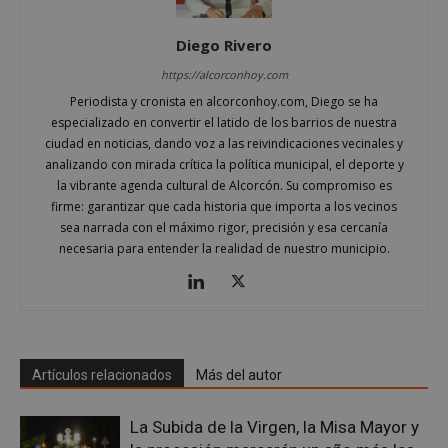
Las cookies estrictamente necesarias permiten la
funcionalidad principal del sitio web, como el
Diego Rivero
inicio de sesión de usuario y la gestión de cuentas.
El sitio web no se puede utilizar correctamente sin
https://alcorconhoy.com
las cookies estrictamente necesarias.
Periodista y cronista en alcorconhoy.com, Diego se ha
Proveedor
/
Nombre
Vencimient
especializado en convertir el latido de los barrios de nuestra
Dominio
ciudad en noticias, dando voz a las reivindicaciones vecinales y
PHPSESSID
Sesión
PHP.net
analizando con mirada crítica la política municipal, el deporte y
alcorconhoy.com
la vibrante agenda cultural de Alcorcón. Su compromiso es
firme: garantizar que cada historia que importa a los vecinos
sea narrada con el máximo rigor, precisión y esa cercanía
necesaria para entender la realidad de nuestro municipio.
Artículos relacionados
Más del autor
La Subida de la Virgen, la Misa Mayor y
Google