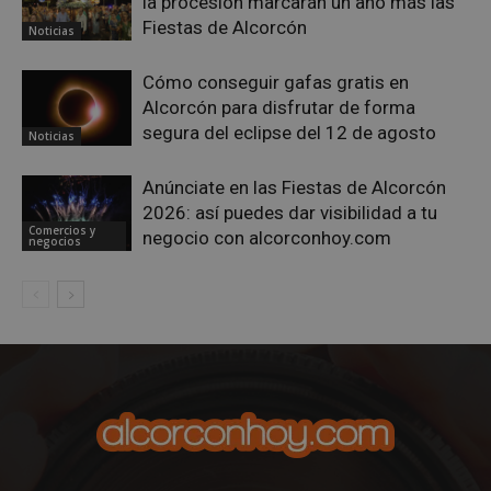
la procesión marcarán un año más las
Privacy Policy
Fiestas de Alcorcón
Noticias
Cómo conseguir gafas gratis en
Alcorcón para disfrutar de forma
AWSALBCORS
1 semana
Amazon.com
segura del eclipse del 12 de agosto
Noticias
Inc.
embed.bsky.app
Anúnciate en las Fiestas de Alcorcón
2026: así puedes dar visibilidad a tu
Comercios y
negocio con alcorconhoy.com
negocios