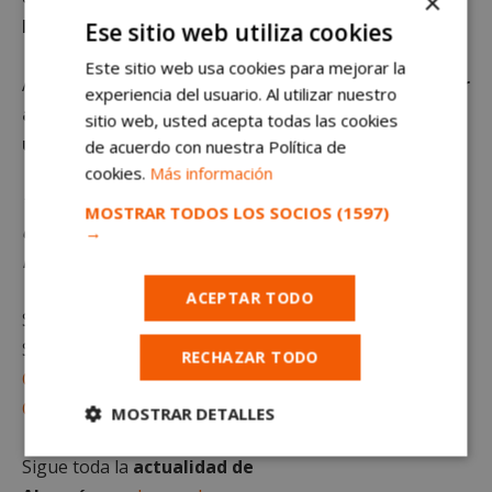
×
lengua que podrían derivar en necrosis
.
Ese sitio web utiliza cookies
Este sitio web usa cookies para mejorar la
Aun así, ante la más mínima sospecha,
hay que acudir
experiencia del usuario. Al utilizar nuestro
al centro veterinario más cercano de forma
sitio web, usted acepta todas las cookies
urgente.
de acuerdo con nuestra Política de
cookies.
Más información
*Queda terminantemente prohibido el uso o
MOSTRAR TODOS LOS SOCIOS
(1597)
distribución sin previo consentimiento del texto o
→
las imágenes propias de este artículo.
ACEPTAR TODO
Sigue al minuto
todas las noticias de Alcorcón
.
Suscríbete gratis al
RECHAZAR TODO
Canal de Telegram
Canal de Whatsapp
MOSTRAR DETALLES
Cookies
Cookies de
Sigue toda la
actualidad de
estrictamente
rendimiento