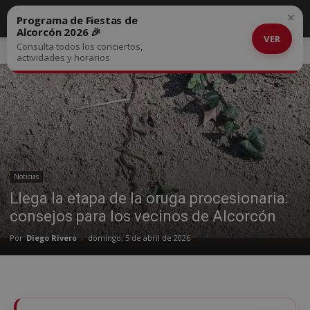
×
Programa de Fiestas de
Alcorcón 2026 🎉
VER
Consulta todos los conciertos,
Inicio
Noticias
actividades y horarios
Noticias
Llega la etapa de la oruga procesionaria:
consejos para los vecinos de Alcorcón
Por
Diego Rivero
-
domingo, 5 de abril de 2026