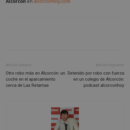
necesarias
Alcorcón
en
alcorconhoy.com
Cookies de
Cookies de
preferencias
funcionalidad
Cookies no clasificadas
Artículo anterior
Artículo siguiente
Otro robo más en Alcorcón: un
Detenido por robo con fuerza
coche en el aparcamiento
en un colegio de Alcorcón:
cerca de Las Retamas
podcast alcorconhoy
Cookies estrictamente necesarias
Cookies de rendimiento
Cookies de preferencias
Cookies de funcionalidad
Cookies no clasificadas