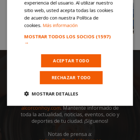
experiencia del usuario. Al utilizar nuestro
sitio web, usted acepta todas las cookies
de acuerdo con nuestra Política de
cookies.
Más información
MOSTRAR TODOS LOS SOCIOS
(1597)
→
ACEPTAR TODO
RECHAZAR TODO
MOSTRAR DETALLES
Todas las noticias de Alcorcón en
Cookies
Cookies de
alcorconhoy.com
. Mantente informado de
estrictamente
rendimiento
toda la actualidad, noticias, eventos, ocio y
necesarias
deportes de tu ciudad. ¡Síguenos!
Notas de prensa a: