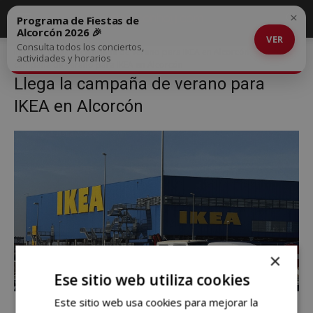
×
Programa de Fiestas de
Alcorcón 2026 🎉
VER
Consulta todos los conciertos,
Inicio
Llega la campaña de verano para IKEA en Alcorcón
Llega la
actividades y horarios
campaña de verano para IKEA en Alcorcón
Llega la campaña de verano para
IKEA en Alcorcón
×
Ese sitio web utiliza cookies
Este sitio web usa cookies para mejorar la