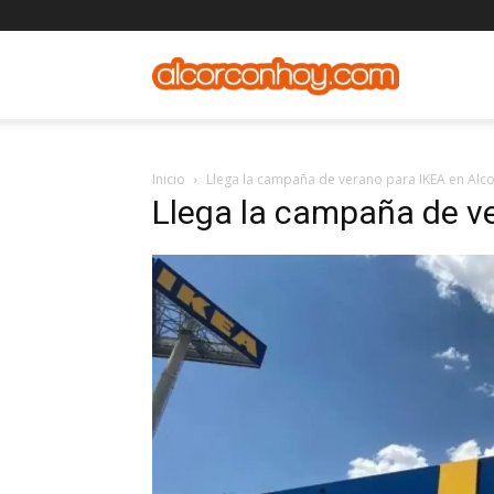
alcorconho
Inicio
Llega la campaña de verano para IKEA en Alc
Llega la campaña de v