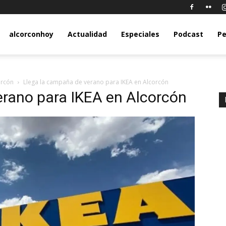
y.com
alcorconhoy
Actualidad
Especiales
Podcast
Pe
orcón
Llega la campaña de verano para IKEA en Alcorcón
erano para IKEA en Alcorcón