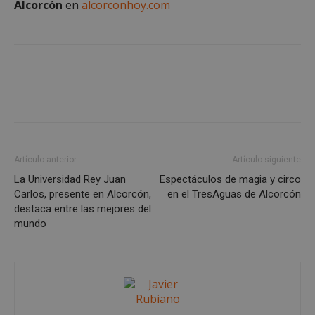
Alcorcón
en
alcorconhoy.com
Cookies no clasificadas
Cookies estrictamente necesarias
Cookies de rendimiento
Artículo anterior
Artículo siguiente
Cookies de preferencias
La Universidad Rey Juan
Espectáculos de magia y circo
Cookies de funcionalidad
Carlos, presente en Alcorcón,
en el TresAguas de Alcorcón
Cookies no clasificadas
destaca entre las mejores del
mundo
Las cookies estrictamente necesarias permiten la
funcionalidad principal del sitio web, como el
inicio de sesión de usuario y la gestión de cuentas.
El sitio web no se puede utilizar correctamente sin
las cookies estrictamente necesarias.
Proveedor
/
Nombre
Vencimient
Dominio