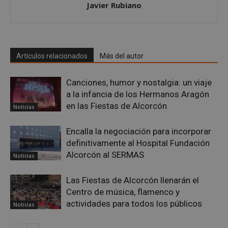
Javier Rubiano
PHPSESSID
Sesión
PHP.net
alcorconhoy.com
Artículos relacionados
Más del autor
Canciones, humor y nostalgia: un viaje
a la infancia de los Hermanos Aragón
en las Fiestas de Alcorcón
Noticias
Encalla la negociación para incorporar
definitivamente al Hospital Fundación
Google
Alcorcón al SERMAS
Noticias
Privacy Policy
Las Fiestas de Alcorcón llenarán el
Centro de música, flamenco y
actividades para todos los públicos
Noticias
AWSALBCORS
1 semana
Amazon.com
Inc.