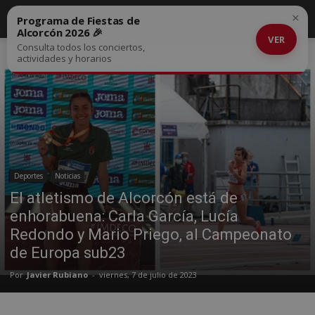
×
Programa de Fiestas de
Alcorcón 2026 🎉
VER
Consulta todos los conciertos,
Inicio
Deportes
actividades y horarios
Deportes
Noticias
El atletismo de Alcorcón está de
enhorabuena: Carla García, Lucía
Redondo y Mario Priego, al Campeonato
de Europa sub23
Por
Javier Rubiano
-
viernes, 7 de julio de 2023