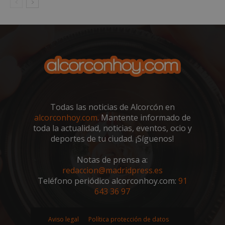
embed.bsky.app
Todas las noticias de Alcorcón en
alcorconhoy.com
. Mantente informado de
toda la actualidad, noticias, eventos, ocio y
deportes de tu ciudad. ¡Síguenos!
Notas de prensa a:
sp_landing
23 horas 59
Spotify Inc.
minutos
.spotify.com
redaccion@madridpress.es
Teléfono periódico alcorconhoy.com:
91
643 36 97
Aviso legal
Política protección de datos