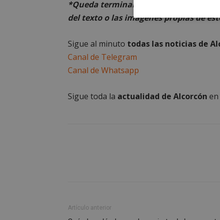
*Queda terminantemente prohibido el 
del texto o las imágenes propias de est
Cookies
estrictament
necesarias
Sigue al minuto
todas las noticias de A
Canal de Telegram
Canal de Whatsapp
Sigue toda la
actualidad de Alcorcón
e
Cooki
Las cookies estricta
la gestión de cuenta
Nombre
PHPSESSID
Artículo anterior