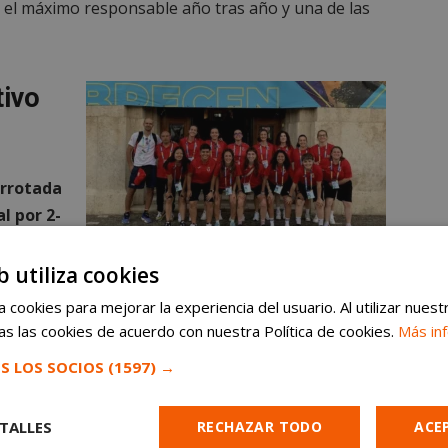
, el máximo responsable año tras año y una de las
tivo
errotada
l por 2-
ia
La URJC con representación de Alcorcón se clasifica al
es
b utiliza cookies
Europeo de fútbol sala universitario. El año anterior tras
jetivo de
la medalla de bronce obtenida en el campeonato
 cookies para mejorar la experiencia del usuario. Al utilizar nuest
, pues
s las cookies de acuerdo con nuestra Política de cookies.
Más in
S LOS SOCIOS
(1597) →
lebrará en 2026 en Italia
, y allí volverán a
 grandes logros en esta categoría.
TALLES
RECHAZAR TODO
ACE