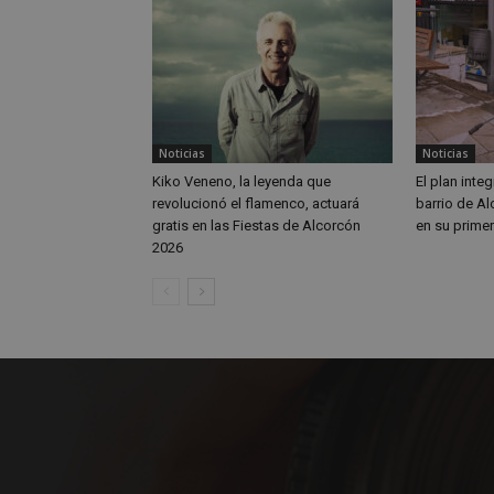
Nombre
Nombre
Noticias
Noticias
Nombre
__gpi
__Secure-
Kiko Veneno, la leyenda que
El plan integ
ROLLOUT_TOKEN
revolucionó el flamenco, actuará
barrio de A
test_cookie
ttwid
gratis en las Fiestas de Alcorcón
en su prime
2026
OAID
IDE
_ga_MP6BJ9ENMQ
iutk
_ga
YSC
__gads