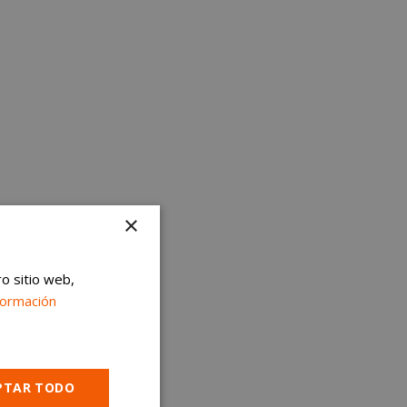
×
ro sitio web,
formación
PTAR TODO