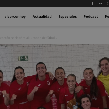
y.com
alcorconhoy
Actualidad
Especiales
Podcast
Pe
orcón se clasifica al Europeo de fútbol...