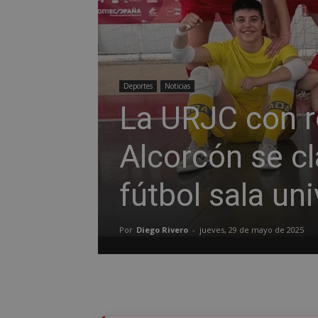
Deportes
Noticias
La URJC con r
Alcorcón se cl
fútbol sala uni
Por
Diego Rivero
-
jueves, 29 de mayo de 2025