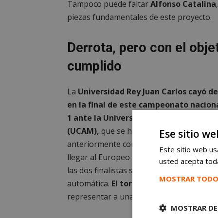
Tampoco puede faltar
Alfonso Catalina
piezas fundamentales de este proyecto.
Derrota, pero con el obje
cumplido
La
Universidad Rey Juan Carlos cayó d
en la final de este campeonato naciona
1 ante la Universidad Católica de Murc
(UCAM),
que se ha llevado varias edicion
Ese sitio we
anteriormente con esta. Pese a ello, el ob
Este sitio web usa
llegar al Europeo está totalmente intacto
usted acepta toda
las dos finalistas se clasifican de forma
MOSTRAR TODO
automática.
El torneo continental se ce
representar a una entidad que ya atesora
MOSTRAR DE