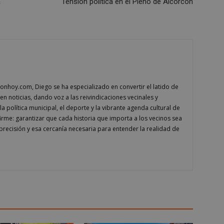
a
Tensión política en el Pleno de Alcorcón
mantener un estado de inicio de 
usuario entre páginas.
1 semana
Para un soporte continuo de adh
Amazon.com
de uso de CORS después de la act
Inc.
Chromium, estamos creando cook
embed.bsky.app
adicionales para cada una de esta
Google Privacy Policy
adherencia basadas en la duració
AWSALBCORS (ALB).
23 horas 59
Requerido para garantizar la func
Spotify Inc.
minutos
complemento Spotify integrado. 
.spotify.com
conhoy.com, Diego se ha especializado en convertir el latido de
resultado ninguna funcionalidad e
en noticias, dando voz a las reivindicaciones vecinales y
_METADATA
5 meses 4
Esta cookie se utiliza para almace
YouTube
la política municipal, el deporte y la vibrante agenda cultural de
semanas
consentimiento del usuario y las
.youtube.com
privacidad para su interacción con 
rme: garantizar que cada historia que importa a los vecinos sea
datos sobre el consentimiento del
precisión y esa cercanía necesaria para entender la realidad de
relación con diversas políticas y 
privacidad, asegurando que sus p
honradas en futuras sesiones.
1 año
Requerido para garantizar la func
Spotify Inc.
complemento Spotify integrado. 
.spotify.com
resultado ninguna funcionalidad e
29 minutos
Esta cookie se utiliza para disti
Cloudflare Inc.
58 segundos
y bots. Esto es beneficioso para el
.twitter.com
fin de realizar informes válidos s
sitio web.
nt
4 semanas 2
El servicio Cookie-Script.com util
CookieScript