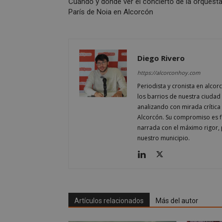
Cuándo y dónde ver el concierto de la orquest
París de Noia en Alcorcón
AWSALBCORS
Diego Rivero
sp_landing
https://alcorconhoy.com
Periodista y cronista en alcor
los barrios de nuestra ciudad 
VISITOR_PRIVACY
analizando con mirada crítica 
Alcorcón. Su compromiso es fi
narrada con el máximo rigor, 
nuestro municipio.
sp_t
__cf_bm
Artículos relacionados
Más del autor
CookieScriptConse