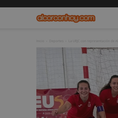
alcorconho
Inicio
Deportes
La URJC con representación de Alc