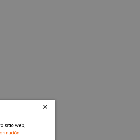
×
ro sitio web,
formación