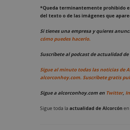
__cf_bm
*Queda terminantemente prohibido el 
del texto o de las imágenes que aparec
CookieScriptConse
Si tienes una empresa y quieres anun
cómo puedes hacerlo.
Suscríbete al podcast de actualidad d
Nombre
Nombre
Sigue al minuto todas las noticias de A
Nombre
__gpi
__Secure-
alcorconhoy.com. Suscríbete gratis pu
ROLLOUT_TOKEN
test_cookie
ttwid
Sigue a alcorconhoy.com en
Twitter
,
I
OAID
IDE
Sigue toda la
actualidad de Alcorcón
e
_ga_MP6BJ9ENMQ
iutk