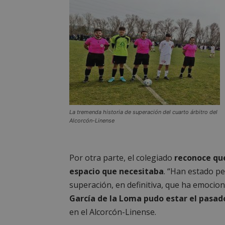
PHPSESSID
AWSALBCORS
La tremenda historia de superación del cuarto árbitro del
sp_landing
Alcorcón-Linense
VISITOR_PRIVACY
Por otra parte, el colegiado
reconoce que
espacio que necesitaba
. “Han estado pe
superación, en definitiva, que ha emocion
García de la Loma pudo estar el pas
sp_t
en el Alcorcón-Linense.