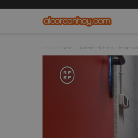
alcorconho
Inicio
Deportes
La tremenda historia de superaci