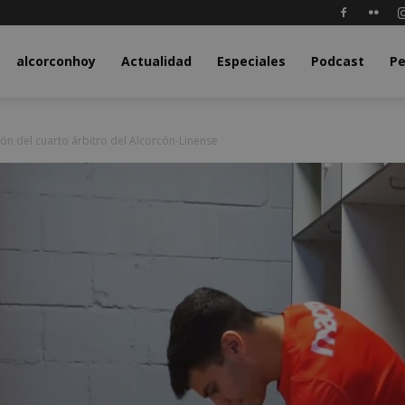
y.com
alcorconhoy
Actualidad
Especiales
Podcast
Pe
ón del cuarto árbitro del Alcorcón-Linense