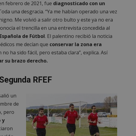
en febrero de 2021, fue
diagnosticado con un
 Toda una desgracia. “Ya me habían operado una vez
igno. Me volvió a salir otro bulto y este ya no era
onocía el trencilla en una entrevista concedida al
Española de Fútbol
. El palentino recibió la noticia
 médicos me decían que
conservar la zona era
n no ha sido fácil, pero estaba clara”, explica. Así
ar su brazo derecho.
 Segunda RFEF
alió un
embre de
o, pero
 y
ciaron