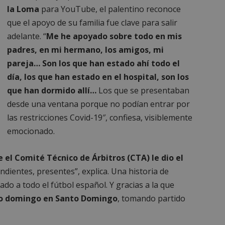
Sesión
Cookie generada por aplicaciones
PHP.net
la Loma
para YouTube, el palentino reconoce
lenguaje PHP. Este es un identifi
alcorconhoy.com
general que se utiliza para mante
que el apoyo de su familia fue clave para salir
de sesión del usuario. Normalm
adelante. “
Me he apoyado sobre todo en mis
generado al azar, la forma en qu
específico del sitio, pero un bue
padres, en mi hermano, los amigos, mi
mantener un estado de inicio de 
usuario entre páginas.
pareja… Son los que han estado ahí todo el
1 semana
Para un soporte continuo de adh
Amazon.com
día, los que han estado en el hospital, son los
de uso de CORS después de la act
Inc.
Chromium, estamos creando cook
embed.bsky.app
que han dormido allí…
Los que se presentaban
adicionales para cada una de esta
Google Privacy Policy
adherencia basadas en la duració
desde una ventana porque no podían entrar por
AWSALBCORS (ALB).
las restricciones Covid-19″, confiesa, visiblemente
23 horas 59
Requerido para garantizar la func
Spotify Inc.
minutos
complemento Spotify integrado. 
.spotify.com
emocionado.
resultado ninguna funcionalidad e
_METADATA
5 meses 4
Esta cookie se utiliza para almace
YouTube
semanas
consentimiento del usuario y las
 el Comité Técnico de Árbitros (CTA) le dio el
.youtube.com
privacidad para su interacción con 
ndientes, presentes”, explica. Una historia de
datos sobre el consentimiento del
relación con diversas políticas y 
ado a todo el fútbol español. Y gracias a la que
privacidad, asegurando que sus p
honradas en futuras sesiones.
ado domingo en Santo Domingo
, tomando partido
1 año
Requerido para garantizar la func
Spotify Inc.
complemento Spotify integrado. 
.spotify.com
resultado ninguna funcionalidad e