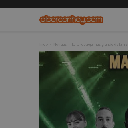
alcorconho
Inicio
Noticias
La tardevieja más grande de la hist