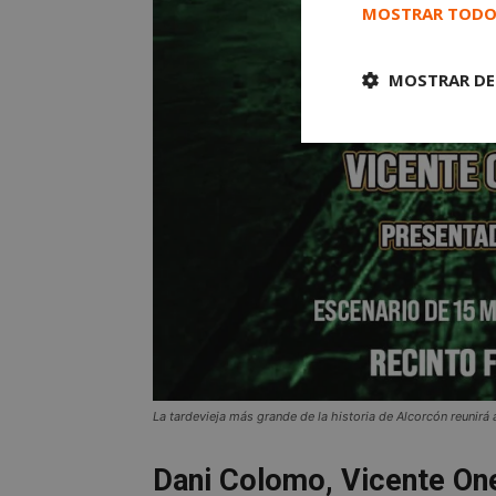
MOSTRAR TODO
MOSTRAR DE
Cookies
estrictament
necesarias
Cooki
Las cookies estricta
La tardevieja más grande de la historia de Alcorcón reunirá
la gestión de cuenta
Nombre
Dani Colomo, Vicente One