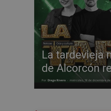
Noticias
Ocio y cultura
La tardevieja 
de Alcorcón re
Por
Diego Rivero
-
miércoles, 18 de diciembre de