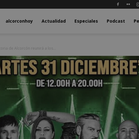
y.com
alcorconhoy
Actualidad
Especiales
Podcast
Pe
oria de Alcorcón reunirá a los...