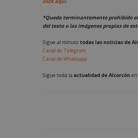
click aquí
__cf_bm
*Queda terminantemente prohibido el 
del texto o las imágenes propias de est
CookieScriptConse
Sigue al minuto
todas las noticias de A
Canal de Telegram
Canal de Whatsapp
Nombre
Nombre
Sigue toda la
actualidad de Alcorcón
e
Nombre
__gpi
__Secure-
ROLLOUT_TOKEN
test_cookie
ttwid
OAID
IDE
_ga_MP6BJ9ENMQ
iutk