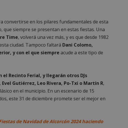
Sesión
Cookie generada por aplicaciones
PHP.net
lenguaje PHP. Este es un identifi
alcorconhoy.com
general que se utiliza para mante
de sesión del usuario. Normalm
generado al azar, la forma en qu
a convertirse en los pilares fundamentales de esta
específico del sitio, pero un bue
mantener un estado de inicio de 
o, que siempre se presentan en estas fiestas. Una
usuario entre páginas.
re Time
, volverá una vez más, y es que desde 1982
1 semana
Para un soporte continuo de adh
Amazon.com
de uso de CORS después de la act
 esta ciudad. Tampoco faltará
Dani Colomo,
Inc.
Chromium, estamos creando cook
embed.bsky.app
rior, y con el que siempre
acude a este tipo de
adicionales para cada una de esta
Google Privacy Policy
adherencia basadas en la duració
AWSALBCORS (ALB).
23 horas 59
Requerido para garantizar la func
Spotify Inc.
minutos
complemento Spotify integrado. 
.spotify.com
 el Recinto Ferial, y llegarán otros DJs
resultado ninguna funcionalidad e
Evel Gutiérrez, Leo Rivera, Po-Txi o Martín R
,
_METADATA
5 meses 4
Esta cookie se utiliza para almace
YouTube
semanas
consentimiento del usuario y las
.youtube.com
ásico en el municipio. En un escenario de 15
privacidad para su interacción con 
datos sobre el consentimiento del
os, este 31 de diciembre promete ser el mejor en
relación con diversas políticas y 
privacidad, asegurando que sus p
honradas en futuras sesiones.
1 año
Requerido para garantizar la func
Spotify Inc.
Fiestas de Navidad de Alcorcón 2024 haciendo
complemento Spotify integrado. 
.spotify.com
resultado ninguna funcionalidad e