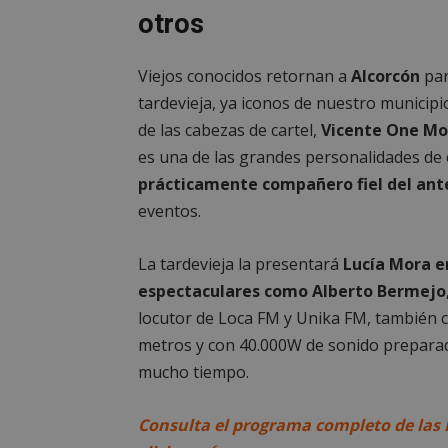
PHPSESSID
otros
Viejos conocidos retornan a
Alcorcón
par
tardevieja, ya iconos de nuestro municipi
de las cabezas de cartel,
Vicente One Mo
AWSALBCORS
es una de las grandes personalidades de
prácticamente compañero fiel del ante
eventos.
sp_landing
La tardevieja la presentará
Lucía Mora en
espectaculares como Alberto Bermejo, 
VISITOR_PRIVACY
locutor de Loca FM y Unika FM, también cl
metros y con 40.000W de sonido preparad
mucho tiempo.
sp_t
Consulta el programa completo de las 