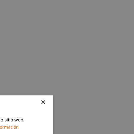
×
ro sitio web,
formación