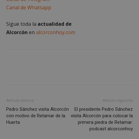
Cookies estrictamente necesarias
Canal de Whatsapp
Cookies de rendimiento
Cookies de preferencias
Sigue toda la
actualidad de
Cookies de funcionalidad
Alcorcón
en
alcorconhoy.com
Cookies no clasificadas
Las cookies estrictamente necesarias permiten la
funcionalidad principal del sitio web, como el
inicio de sesión de usuario y la gestión de cuentas.
El sitio web no se puede utilizar correctamente sin
las cookies estrictamente necesarias.
Proveedor
/
Nombre
Vencimient
Dominio
PHPSESSID
Sesión
PHP.net
alcorconhoy.com
Artículo anterior
Artículo siguiente
Pedro Sánchez visita Alcorcón
El presidente Pedro Sánchez
con motivo de Retamar de la
visita Alcorcón para colocar la
Huerta
primera piedra de Retamar:
podcast alcorconhoy