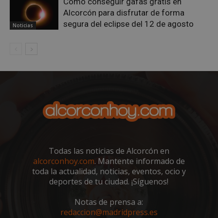
Cómo conseguir gafas gratis en
Alcorcón para disfrutar de forma
segura del eclipse del 12 de agosto
Noticias
sp_landing
23 horas 59
Spotify Inc.
minutos
.spotify.com
Todas las noticias de Alcorcón en
VISITOR_PRIVACY_METADATA
5 meses 4
YouTube
alcorconhoy.com
. Mantente informado de
semanas
.youtube.com
toda la actualidad, noticias, eventos, ocio y
deportes de tu ciudad. ¡Síguenos!
Notas de prensa a:
redaccion@madridpress.es