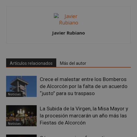
Javier Rubiano
Google
Privacy Policy
Artículos relacionados
Más del autor
AWSALBCORS
1 semana
Amazon.com
Crece el malestar entre los Bomberos
Inc.
de Alcorcón por la falta de un acuerdo
embed.bsky.app
“justo” para su traspaso
Noticias
La Subida de la Virgen, la Misa Mayor y
la procesión marcarán un año más las
Fiestas de Alcorcón
Noticias