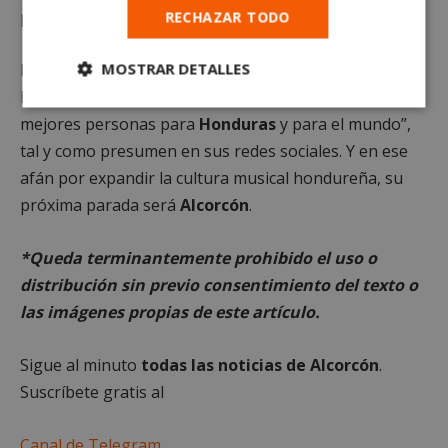
para acoger este acto.
RECHAZAR TODO
MOSTRAR DETALLES
La
Sinfónica de Victoriano López
lleva desde el ya
lejano 1945 formando “músicos profesionales y
Cookies
Cookies de
mejores personas para
Honduras
y para el mundo”,
estrictamente
rendimiento
necesarias
tal y como presumen en sus redes sociales. Y en ese
afán por expandir la cultura musical hondureña, su
próxima parada será
Alcorcón
.
Cookies de
Cookies de
preferencias
funcionalidad
*Queda terminantemente prohibido el uso o
distribución sin previo consentimiento del texto o
las imágenes propias de este artículo.
Cookies no clasificadas
Sigue al minuto
todas las noticias de Alcorcón
.
Suscríbete gratis al
Canal de Telegram