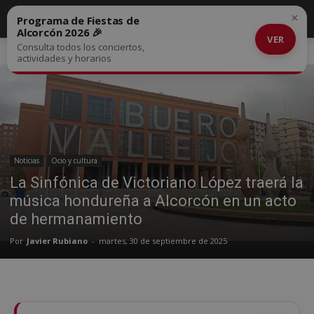
×
Programa de Fiestas de
Alcorcón 2026 🎉
VER
Consulta todos los conciertos,
Inicio
Noticias
actividades y horarios
Noticias
Ocio y cultura
La Sinfónica de Victoriano López traerá la
música hondureña a Alcorcón en un acto
de hermanamiento
Por
Javier Rubiano
-
martes, 30 de septiembre de 2025