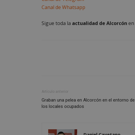
__cf_bm
Canal de Whatsapp
Sigue toda la
actualidad de Alcorcón
e
CookieScriptConse
Nombre
Nombre
Nombre
__gpi
__Secure-
ROLLOUT_TOKEN
test_cookie
ttwid
Artículo anterior
OAID
Graban una pelea en Alcorcón en el entorno de
IDE
los locales ocupados
_ga_MP6BJ9ENMQ
iutk
Daniel Cayetano