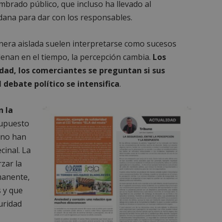
brado público, que incluso ha llevado al
dana para dar con los responsables.
era aislada suelen interpretarse como sucesos
enan en el tiempo, la percepción cambia.
Los
dad, los comerciantes se preguntan si sus
 debate político se intensifica
.
n la
supuesto
orno han
inal. La
zar la
manente,
 y que
uridad