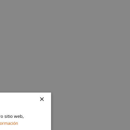
×
ro sitio web,
formación