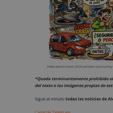
PHPSESSID
AWSALBCORS
sp_landing
Viñeta edición marzo 2026 periódico alcorconhoy
VISITOR_PRIVACY
*Queda terminantemente prohibido el 
del texto o las imágenes propias de est
Sigue al minuto
todas las noticias de A
sp_t
Canal de Telegram