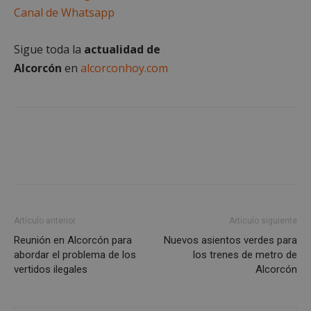
Canal de Whatsapp
Cookies de rendimiento
Cookies de preferencias
Sigue toda la
actualidad de
Cookies de funcionalidad
Alcorcón
en
alcorconhoy.com
Cookies no clasificadas
Las cookies estrictamente necesarias permiten la
funcionalidad principal del sitio web, como el
inicio de sesión de usuario y la gestión de cuentas.
El sitio web no se puede utilizar correctamente sin
las cookies estrictamente necesarias.
Proveedor
/
Nombre
Vencimient
Dominio
PHPSESSID
Sesión
PHP.net
alcorconhoy.com
Artículo anterior
Artículo siguiente
Reunión en Alcorcón para
Nuevos asientos verdes para
abordar el problema de los
los trenes de metro de
vertidos ilegales
Alcorcón