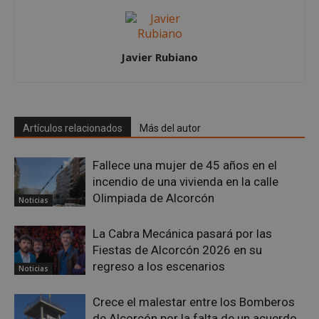
Javier Rubiano
Google
Privacy Policy
Artículos relacionados
Más del autor
Fallece una mujer de 45 años en el
AWSALBCORS
1 semana
Amazon.com
incendio de una vivienda en la calle
Inc.
embed.bsky.app
Olimpiada de Alcorcón
Noticias
La Cabra Mecánica pasará por las
Fiestas de Alcorcón 2026 en su
regreso a los escenarios
Noticias
Crece el malestar entre los Bomberos
de Alcorcón por la falta de un acuerdo