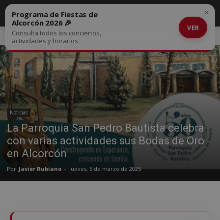
×
Programa de Fiestas de
Alcorcón 2026 🎉
VER
Consulta todos los conciertos,
Inicio
Noticias
actividades y horarios
Noticias
La Parroquia San Pedro Bautista celebra
con varias actividades sus Bodas de Oro
en Alcorcón
Por
Javier Rubiano
-
jueves, 6 de marzo de 2025