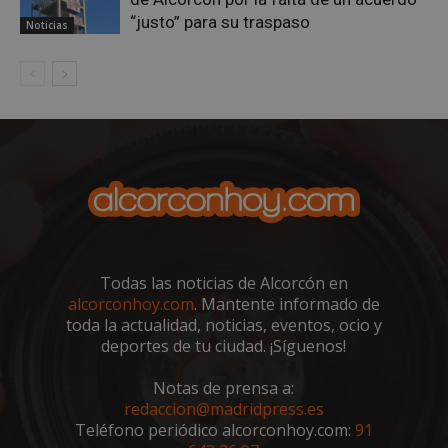
“justo” para su traspaso
Noticias
sp_landing
23 horas 59
Spotify Inc.
minutos
.spotify.com
Todas las noticias de Alcorcón en
alcorconhoy.com
. Mantente informado de
VISITOR_PRIVACY_METADATA
5 meses 4
YouTube
toda la actualidad, noticias, eventos, ocio y
semanas
.youtube.com
deportes de tu ciudad. ¡Síguenos!
Notas de prensa a:
redaccion@madridpress.es
Teléfono periódico alcorconhoy.com:
91