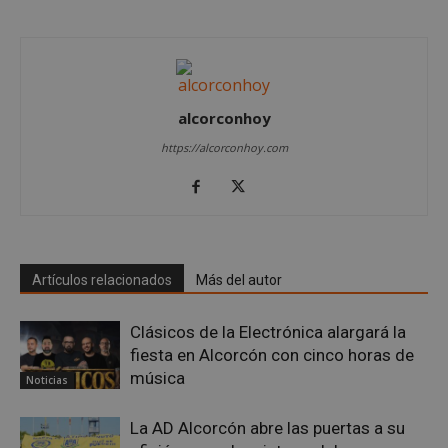
Cookies de
Cookies de
preferencias
funcionalidad
alcorconhoy
Cookies no clasificadas
https://alcorconhoy.com
Cookies estrictamente necesarias
Artículos relacionados
Más del autor
Cookies de rendimiento
Cookies de preferencias
Clásicos de la Electrónica alargará la
Cookies de funcionalidad
fiesta en Alcorcón con cinco horas de
música
Cookies no clasificadas
Noticias
Las cookies estrictamente necesarias permiten la
La AD Alcorcón abre las puertas a su
funcionalidad principal del sitio web, como el
inicio de sesión de usuario y la gestión de cuentas.