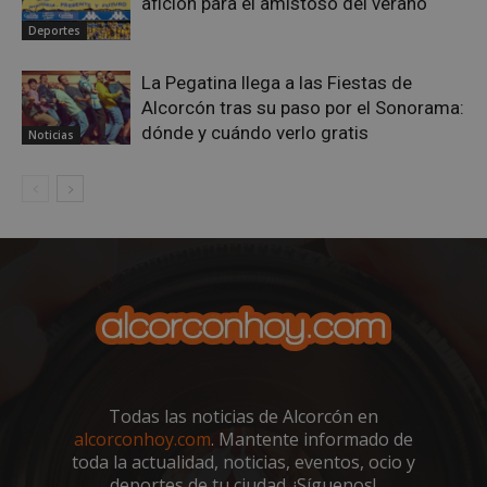
afición para el amistoso del verano
El sitio web no se puede utilizar correctamente sin
Deportes
las cookies estrictamente necesarias.
Proveedor
/
Nombre
Vencimient
La Pegatina llega a las Fiestas de
Dominio
Alcorcón tras su paso por el Sonorama:
PHPSESSID
Sesión
PHP.net
dónde y cuándo verlo gratis
alcorconhoy.com
Noticias
Todas las noticias de Alcorcón en
Google
alcorconhoy.com
. Mantente informado de
Privacy Policy
toda la actualidad, noticias, eventos, ocio y
deportes de tu ciudad. ¡Síguenos!