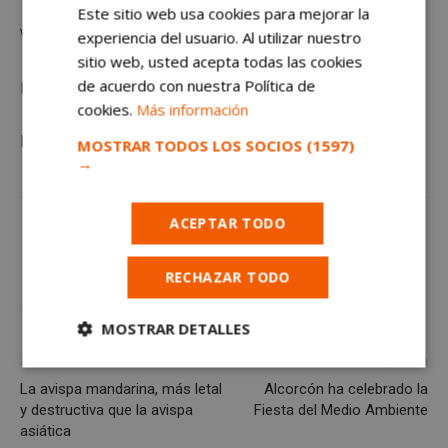
Este sitio web usa cookies para mejorar la
Visita la web de
Ingazu
experiencia del usuario. Al utilizar nuestro
sitio web, usted acepta todas las cookies
de acuerdo con nuestra Política de
Más noticias de Alcorcón en
AlcorcónHoy
cookies.
Más información
Más noticias del
Ayuntamiento de Alcorcón
MOSTRAR TODOS LOS SOCIOS
(1597)
→
ACEPTAR TODO
RECHAZAR TODO
MOSTRAR DETALLES
Artículo anterior
Artículo siguiente
Cookies
Cookies de
estrictamente
rendimiento
La avispa mandarina, más letal
Alcorcón ha celebrado la
necesarias
y destructiva que la avispa
Fiesta del Medio Ambiente
asiática