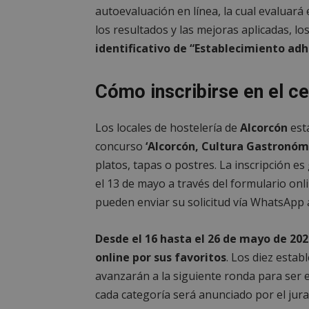
autoevaluación en línea, la cual evaluar
__cf_bm
los resultados y las mejoras aplicadas, l
identificativo de “Establecimiento ad
CookieScriptConse
Cómo inscribirse en el c
Los locales de hostelería de
Alcorcón
está
concurso
‘Alcorcón, Cultura Gastronóm
Nombre
Nombre
platos, tapas o postres. La inscripción es
Nombre
__gpi
__Secure-
el 13 de mayo a través del formulario onl
ROLLOUT_TOKEN
test_cookie
pueden enviar su solicitud vía WhatsApp 
ttwid
OAID
IDE
Desde el 16 hasta el 26 de mayo de 202
online por sus favoritos
. Los diez esta
avanzarán a la siguiente ronda para ser 
_ga_MP6BJ9ENMQ
iutk
cada categoría será anunciado por el jur