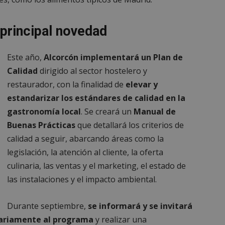
Sesión
Cookie generada por aplicaciones
PHP.net
lenguaje PHP. Este es un identifi
alcorconhoy.com
general que se utiliza para mante
principal novedad
de sesión del usuario. Normalm
generado al azar, la forma en qu
específico del sitio, pero un bue
mantener un estado de inicio de 
Este año,
Alcorcón implementará un Plan de
usuario entre páginas.
Calidad
dirigido al sector hostelero y
1 semana
Para un soporte continuo de adh
Amazon.com
de uso de CORS después de la act
Inc.
restaurador, con la finalidad de
elevar y
Chromium, estamos creando cook
embed.bsky.app
adicionales para cada una de esta
estandarizar los estándares de calidad en la
Google Privacy Policy
adherencia basadas en la duració
AWSALBCORS (ALB).
gastronomía local
. Se creará un
Manual de
23 horas 59
Requerido para garantizar la func
Spotify Inc.
Buenas Prácticas
que detallará los criterios de
minutos
complemento Spotify integrado. 
.spotify.com
resultado ninguna funcionalidad e
calidad a seguir, abarcando áreas como la
_METADATA
5 meses 4
Esta cookie se utiliza para almace
YouTube
legislación, la atención al cliente, la oferta
semanas
consentimiento del usuario y las
.youtube.com
privacidad para su interacción con 
culinaria, las ventas y el marketing, el estado de
datos sobre el consentimiento del
relación con diversas políticas y 
las instalaciones y el impacto ambiental.
privacidad, asegurando que sus p
honradas en futuras sesiones.
Durante septiembre,
se informará y se invitará
1 año
Requerido para garantizar la func
Spotify Inc.
complemento Spotify integrado. 
.spotify.com
ntariamente al programa
y realizar una
resultado ninguna funcionalidad e