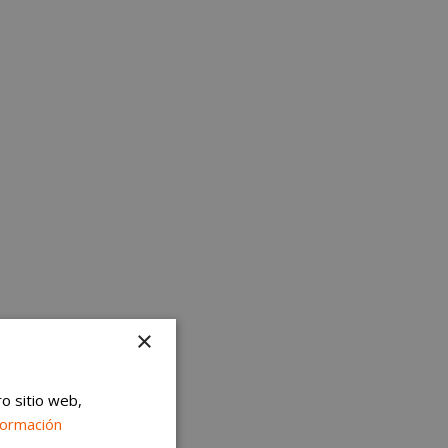
×
ro sitio web,
formación