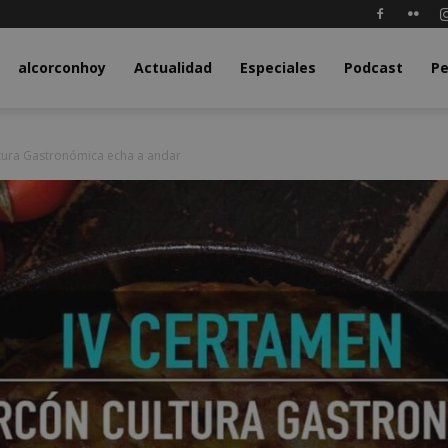
y.com
alcorconhoy
Actualidad
Especiales
Podcast
Pe
ltura Gastronómica echa a andar