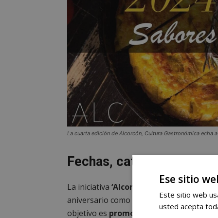
La cuarta edición de Alcorcón, Cultura Gastronómica echa a
Fechas, categorías y dem
Ese sitio we
La iniciativa
‘Alcorcón, Cultura Gastron
Este sitio web usa
aniversario como plataforma de colaborac
usted acepta toda
objetivo es
promover la gastronomía lo