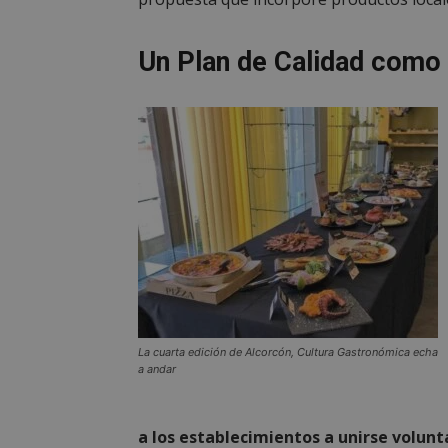
PHPSESSID
Un Plan de Calidad como 
AWSALBCORS
sp_landing
VISITOR_PRIVACY
La cuarta edición de Alcorcón, Cultura Gastronómica echa
a andar
sp_t
a los establecimientos a unirse volu