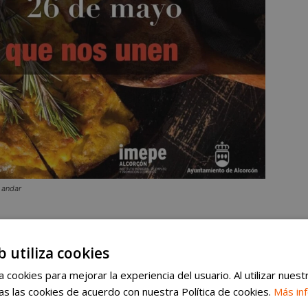
 andar
ás detalles
b utiliza cookies
ómica’
, promovida por el IMEPE, celebra su cuarto
 cookies para mejorar la experiencia del usuario. Al utilizar nuest
ión con el ámbito hostelero y restaurador. Su
s las cookies de acuerdo con nuestra Política de cookies.
Más in
cal como emblema distintivo de la ciudad
, a