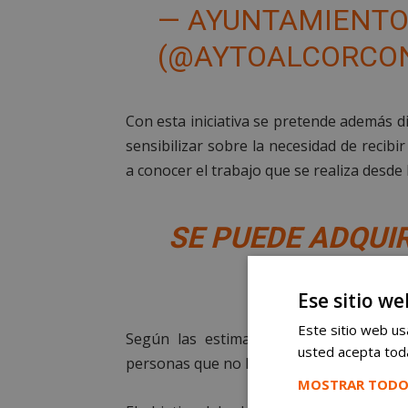
— AYUNTAMIENTO
(@AYTOALCORCO
Con esta iniciativa se pretende además d
sensibilizar sobre la necesidad de recibi
a conocer el trabajo que se realiza desde 
SE PUEDE ADQUI
6
Ese sitio we
Este sitio web usa
Según las estimaciones de la
Federac
usted acepta toda
personas que no han sido diagnosticada
MOSTRAR TODO