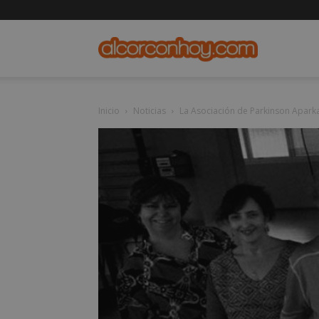
alcorconho
Inicio
Noticias
La Asociación de Parkinson Aparka