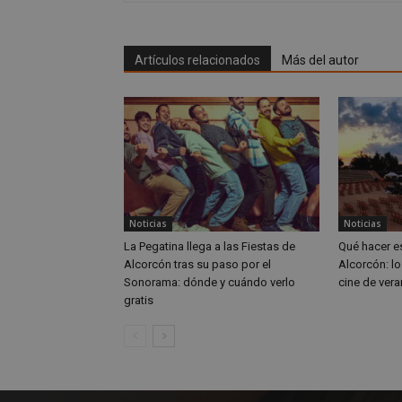
CookieScriptConse
Artículos relacionados
Más del autor
Nombre
Nombre
Nombre
__gpi
__Secure-
ROLLOUT_TOKEN
test_cookie
Noticias
Noticias
ttwid
La Pegatina llega a las Fiestas de
Qué hacer e
OAID
Alcorcón tras su paso por el
Alcorcón: lo
IDE
Sonorama: dónde y cuándo verlo
cine de vera
gratis
_ga_MP6BJ9ENMQ
iutk
_ga
YSC