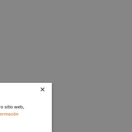
×
ro sitio web,
formación