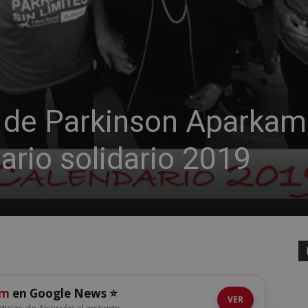
 de Parkinson Aparkam
ario solidario 2019
om
en Google News ⭐
VER
oticias de Alcorcón al instante