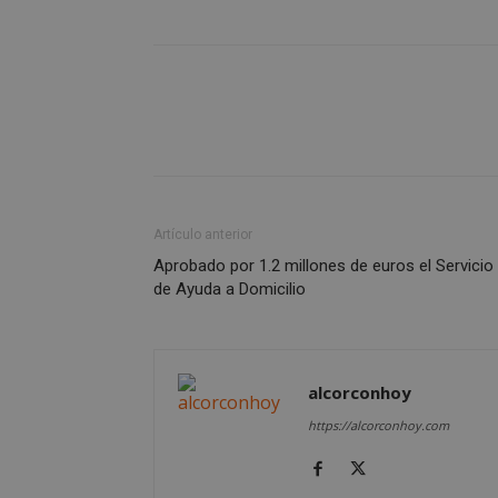
AWSALBCORS
sp_landing
Artículo anterior
Aprobado por 1.2 millones de euros el Servicio
VISITOR_PRIVACY
de Ayuda a Domicilio
alcorconhoy
sp_t
https://alcorconhoy.com
__cf_bm