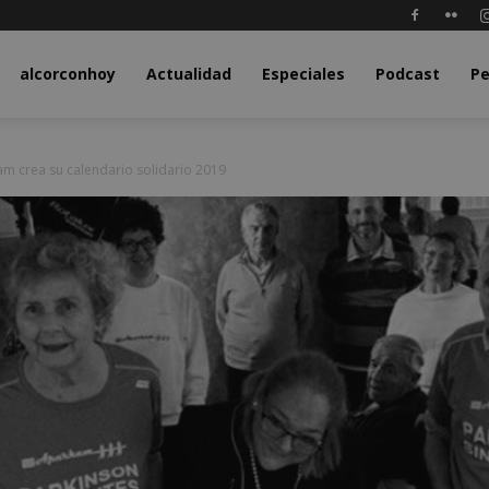
y.com
alcorconhoy
Actualidad
Especiales
Podcast
Pe
m crea su calendario solidario 2019