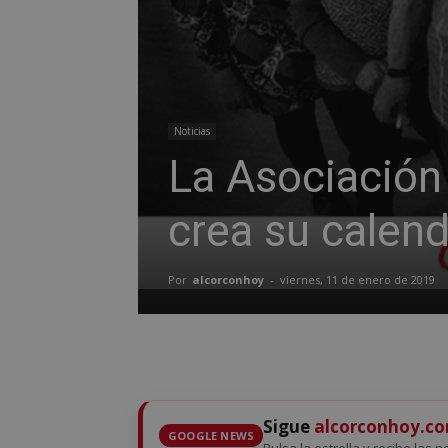
Noticias
La Asociación
crea su calend
Por
alcorconhoy
-
viernes, 11 de enero de 2019
Sigue
alcorconhoy.c
GOOGLE NEWS
Pulsa la estrella y recibe las n