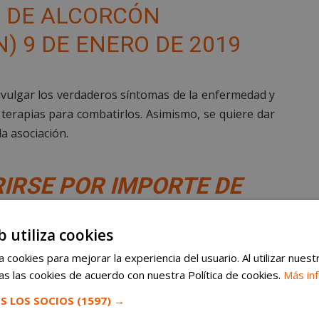
 DE ALCORCÓN
N)
9 DE ENERO DE 2019
ivulgar los verdaderos síntomas de la enfermedad y
r terapias para combatirlos. Asimismo, se quiere dar
la asociación.
RIRSE POR IMPORTE DE
 EUROS.
b utiliza cookies
 cookies para mejorar la experiencia del usuario. Al utilizar nuest
ión Española de Párkinson (FEP)
existen 30.000
s las cookies de acuerdo con nuestra Política de cookies.
Más in
s
S LOS SOCIOS
(1597) →