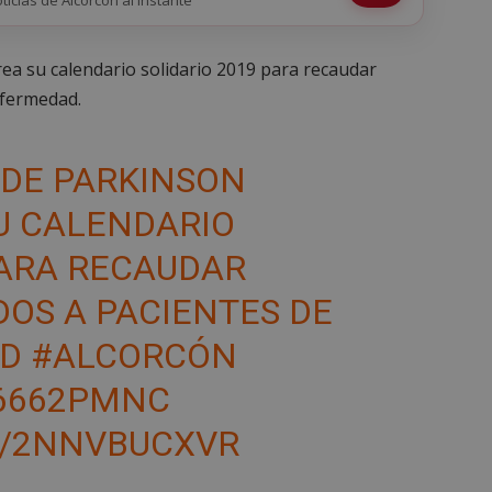
ea su calendario solidario 2019 para recaudar
nfermedad.
 DE PARKINSON
U CALENDARIO
PARA RECAUDAR
OS A PACIENTES DE
AD
#ALCORCÓN
N6662PMNC
M/2NNVBUCXVR