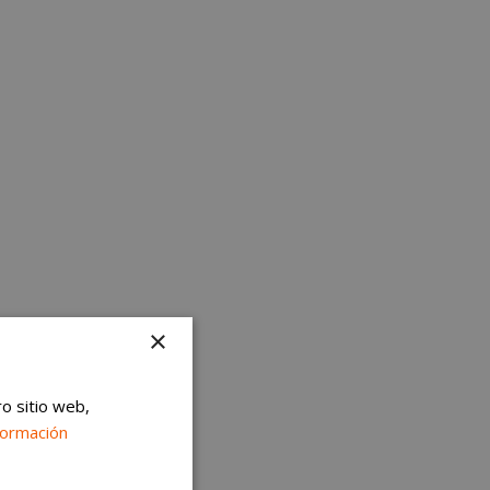
×
ro sitio web,
formación