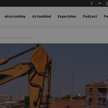
y.com
alcorconhoy
Actualidad
Especiales
Podcast
Pe
es de año: así afectará...