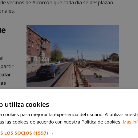
s de vecinos de Alcorcón que cada día se desplazan
onales.
ue
el
 partir
cular
ras
e.
La A-5 abrirá su nuevo túnel a finales de año: así afectará
a los vecinos de Alcorcón
b utiliza cookies
entre la
 cookies para mejorar la experiencia del usuario. Al utilizar nuest
adre Piquer,
una zona por la que diariamente
s las cookies de acuerdo con nuestra Política de cookies.
Más in
rocedentes de municipios como Alcorcón,
ltimos meses, los trabajos han obligado a realizar
S LOS SOCIOS
(1597) →