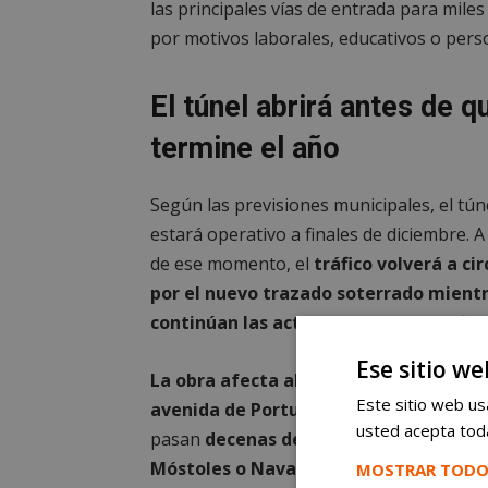
las principales vías de entrada para mile
por motivos laborales, educativos o pers
El túnel abrirá antes de q
termine el año
Según las previsiones municipales, el tún
estará operativo a finales de diciembre. A
de ese momento, el
tráfico volverá a cir
por el nuevo trazado soterrado mient
continúan las actuaciones en superfici
Ese sitio we
La obra afecta al tramo comprendido 
Este sitio web usa
avenida de Portugal y la avenida del P
usted acepta toda
pasan
decenas de miles de vehículos p
Móstoles o Navalcarnero.
Durante los ú
MOSTRAR TODO