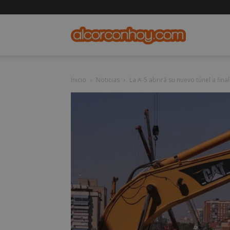
alcorconho
Inicio
Noticias
La A-5 abrirá su nuevo túnel a final