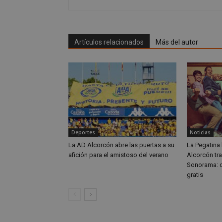
CookieScriptConse
Artículos relacionados
Más del autor
Nombre
Nombre
Nombre
__gpi
__Secure-
ROLLOUT_TOKEN
test_cookie
ttwid
Deportes
Noticias
OAID
La AD Alcorcón abre las puertas a su
La Pegatina 
IDE
afición para el amistoso del verano
Alcorcón tra
Sonorama: d
gratis
_ga_MP6BJ9ENMQ
iutk
_ga
YSC