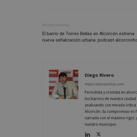
Artículo anterior
El barrio de Torres Bellas en Alcorcón estrena
AWSALBCORS
nueva señalización urbana: podcast alcorconh
sp_landing
Diego Rivero
VISITOR_PRIVACY
https://alcorconhoy.com
Periodista y cronista en alcor
los barrios de nuestra ciudad 
analizando con mirada crítica 
Alcorcón. Su compromiso es fi
sp_t
narrada con el máximo rigor, 
nuestro municipio.
__cf_bm