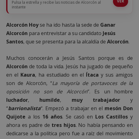
VER
Pulsa la estrella y recibe las noticias de Alcorcón al
instante
Alcorcón Hoy
se ha ido hasta la sede de
Ganar
Alcorcón
para entrevistar a su candidato
Jesús
Santos
, que se presenta para la alcaldía de
Alcorcón
.
Muchos conocerán a Jesús Santos porque es de
Alcorcón
de toda la vida. Jesús ha jugado de pequeño
en el
Kaura
, ha estudiado en el
Ítaca
y sus amigos
son de Alcorcón, “
La mayoría de portavoces de la
oposición no son de Alcorcón
”. Es un hombre
luchador
,
humilde
,
muy trabajador
y
“
barrionalista
“. Empezó a trabajar en el
mesón
Don
Quijote
a los
16 años
. Se casó en
Los Castillos
y
ahora es padre de
tres hijos
. No había pensando en
dedicarse a la política pero fue a raíz del movimiento