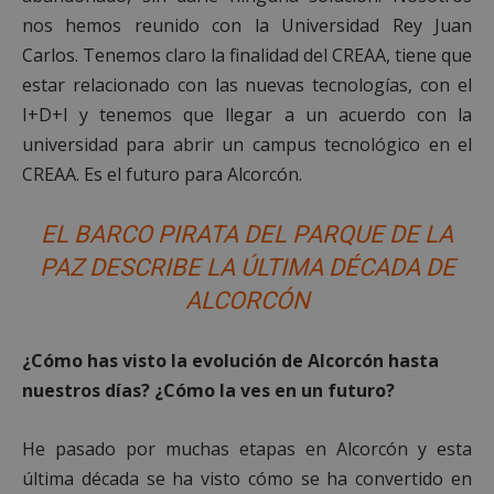
nos hemos reunido con la Universidad Rey Juan
Cookies de funcionalidad
Carlos. Tenemos claro la finalidad del CREAA, tiene que
Cookies no clasificadas
estar relacionado con las nuevas tecnologías, con el
Las cookies estrictamente necesarias permiten la
I+D+I y tenemos que llegar a un acuerdo con la
funcionalidad principal del sitio web, como el
inicio de sesión de usuario y la gestión de cuentas.
universidad para abrir un campus tecnológico en el
El sitio web no se puede utilizar correctamente sin
las cookies estrictamente necesarias.
CREAA. Es el futuro para Alcorcón.
Proveedor
/
Nombre
Vencimient
Dominio
EL BARCO PIRATA DEL PARQUE DE LA
PHPSESSID
Sesión
PHP.net
PAZ DESCRIBE LA ÚLTIMA DÉCADA DE
alcorconhoy.com
ALCORCÓN
¿Cómo has visto la evolución de Alcorcón hasta
nuestros días? ¿Cómo la ves en un futuro?
He pasado por muchas etapas en Alcorcón y esta
última década se ha visto cómo se ha convertido en