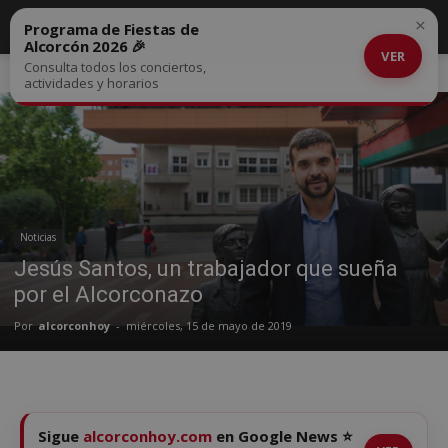
×
Programa de Fiestas de
Alcorcón 2026 🎉
VER
Consulta todos los conciertos,
Inicio
Noticias
actividades y horarios
Noticias
Jesús Santos, un trabajador que sueña
por el Alcorconazo
Por
alcorconhoy
-
miércoles, 15 de mayo de 2019
Sigue
alcorconhoy.com
en Google News ⭐