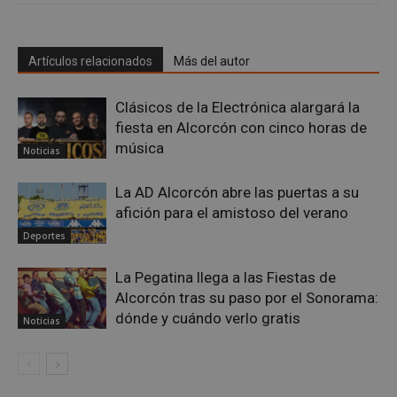
Artículos relacionados
Más del autor
CookieScriptConsent
4 semanas 
CookieScript
días
alcorconhoy.com
Clásicos de la Electrónica alargará la
fiesta en Alcorcón con cinco horas de
música
Noticias
La AD Alcorcón abre las puertas a su
afición para el amistoso del verano
Deportes
La Pegatina llega a las Fiestas de
Alcorcón tras su paso por el Sonorama:
dónde y cuándo verlo gratis
Noticias
Proveedor
/
Nombre
Vencimiento
Descripció
Dominio