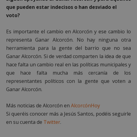
que pueden estar indecisos o han desviado el
voto?
sp_landing
23 horas 59
Spotify Inc.
minutos
.spotify.com
Es importante el cambio en Alcorcón y ese cambio lo
representa Ganar Alcorcón. No hay ninguna otra
herramienta para la gente del barrio que no sea
Ganar Alcorcón. Si de verdad comparten la idea de que
hace falta un cambio real en las políticas municipales y
que hace falta mucha más cercanía de los
VISITOR_PRIVACY_METADATA
5 meses 4
YouTube
representantes políticos con la gente que voten a
semanas
.youtube.com
Ganar Alcorcón.
Más noticias de Alcorcón en
AlcorcónHoy
Si queréis conocer más a Jesús Santos, podéis seguirle
en su cuenta de
Twitter
.