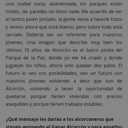
una ciudad sucia, abandonada, los parques están
tristes, las paredes no dicen nada. Me acuerdo de ver
Google
el centro joven pintado, la gente venía a hacerle fotos
Privacy Policy
y vemos ahora que está blanco, pero sobre todo está
cerrado. Debería ser un referente para nuestros
jóvenes. Una imagen que describe muy bien los
últimos 10 años de Alcorcón es el barco pirata del
AWSALBCORS
1 semana
Amazon.com
Parque de la Paz, donde yo me he criado y donde
Inc.
embed.bsky.app
jugaban los niños, ahora solo quedan dos palos. El
futuro lo veo con posibilidades, veo un futuro con
nuestros jóvenes volviendo a decir que son de
Alcorcón, volviendo a tener la oportunidad de
quedarse porque tienen viviendas con precios
asequibles y porque tienen trabajos estables.
¿Qué mensaje les darías a los alcorconeros que
siguen apoyando al Ganar Alcorcón y para aquellos