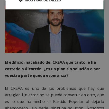
Cookies
Cookies de
estrictamente
rendimiento
necesarias
Cookies de
Cookies de
preferencias
funcionalidad
Cookies no clasificadas
El edificio inacabado del CREAA que tanto le ha
costado a Alcorcón, ¿es un plan sin solución o por
vuestra parte queda esperanza?
El CREAA es uno de los problemas que hay que
Cookies estrictamente necesarias
arreglar. Un error no se puede convertir en otro, que
Cookies de rendimiento
es lo que ha hecho el Partido Popular al dejarlo
abandonado, sin darle ninguna solución. Nosotros
Cookies de preferencias