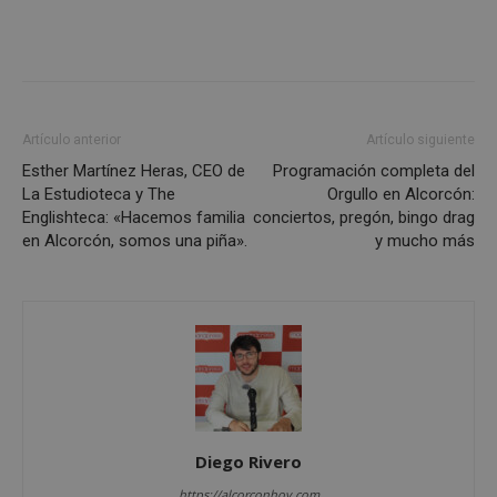
Cookies de
Cookies de
preferencias
funcionalidad
Artículo anterior
Artículo siguiente
Cookies no clasificadas
Esther Martínez Heras, CEO de
Programación completa del
La Estudioteca y The
Orgullo en Alcorcón:
Englishteca: «Hacemos familia
conciertos, pregón, bingo drag
en Alcorcón, somos una piña».
y mucho más
Cookies estrictamente necesarias
Cookies de rendimiento
Cookies de preferencias
Cookies de funcionalidad
Cookies no clasificadas
Diego Rivero
Las cookies estrictamente necesarias permiten la
funcionalidad principal del sitio web, como el
https://alcorconhoy.com