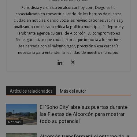
inicio de sesión de usuario y la gestión de cuentas.
Periodista y cronista en alcorconhoy.com, Diego se ha
El sitio web no se puede utilizar correctamente sin
las cookies estrictamente necesarias.
especializado en convertir el latido de los barrios de nuestra
ciudad en noticias, dando voz a las reivindicaciones vecinales y
Proveedor
/
Nombre
Vencimient
Dominio
analizando con mirada crítica la política municipal, el deporte y
la vibrante agenda cultural de Alcorcón. Su compromiso es
PHPSESSID
Sesión
PHP.net
firme: garantizar que cada historia que importa a los vecinos
alcorconhoy.com
sea narrada con el máximo rigor, precisión y esa cercanía
necesaria para entender la realidad de nuestro municipio.
Artículos relacionados
Más del autor
El ‘Soho City’ abre sus puertas durante
las Fiestas de Alcorcón para mostrar
todo su potencial
Google
Noticias
Privacy Policy
Alcorcón transformará el entorno de la