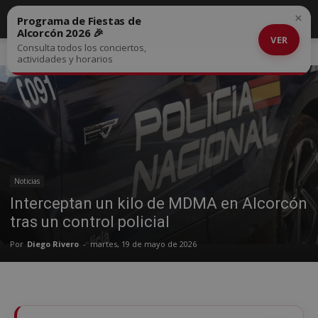
×
Programa de Fiestas de
Alcorcón 2026 🎉
VER
Consulta todos los conciertos,
Inicio
Noticias
actividades y horarios
Noticias
Interceptan un kilo de MDMA en Alcorcón
tras un control policial
Por
Diego Rivero
-
martes, 19 de mayo de 2026