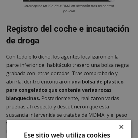
Interceptan un kilo de MDMA en Alcorcón tras un control
policial
Registro del coche e incautación
de droga
Con todo ello dicho, los agentes localizaron en la
parte inferior del habitáculo trasero una bolsa negra
grabada con letras doradas. Tras comprobarlo y
abrirla, dentro encontraron
una bolsa de plástico
para congelados que contenía varias rocas
blanquecinas.
Posteriormente, realizaron varias
pruebas al respecto y descubrieron que esta
sustancia intervenida se trataba de MDMA, y el peso
total superaba el kilogramo. Así, los agentes de la
×
Policía Nacional procedieron a la detención del
Ese sitio web utiliza cookies