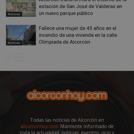
estación de San José de Valderas en
un nuevo parque público
Noticias
AWSALBCORS
1 semana
Amazon.com
Inc.
Fallece una mujer de 45 años en el
embed.bsky.app
incendio de una vivienda en la calle
Olimpiada de Alcorcón
Noticias
Todas las noticias de Alcorcón en
sp_landing
23 horas 59
Spotify Inc.
alcorconhoy.com
. Mantente informado de
minutos
.spotify.com
toda la actualidad, noticias, eventos, ocio y