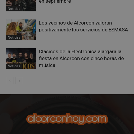
en septiembre
Noticias
Los vecinos de Alcorcón valoran
positivamente los servicios de ESMASA
Noticias
Clásicos de la Electrónica alargará la
fiesta en Alcorcón con cinco horas de
música
Noticias
sp_landing
23 horas 59
Spotify Inc.
minutos
.spotify.com
VISITOR_PRIVACY_METADATA
5 meses 4
YouTube
semanas
.youtube.com