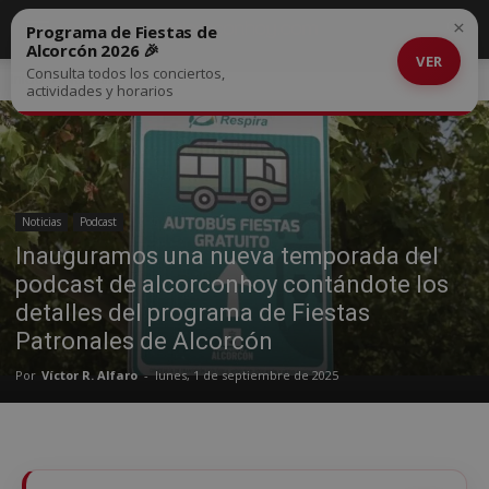
×
Programa de Fiestas de
Alcorcón 2026 🎉
VER
Consulta todos los conciertos,
Inicio
Noticias
actividades y horarios
Noticias
Podcast
Inauguramos una nueva temporada del
podcast de alcorconhoy contándote los
detalles del programa de Fiestas
Patronales de Alcorcón
Por
Víctor R. Alfaro
-
lunes, 1 de septiembre de 2025