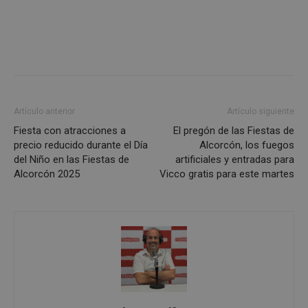
Cookies estrictamente necesarias
Cookies de rendimiento
Cookies de preferencias
Artículo anterior
Artículo siguiente
Cookies de funcionalidad
Fiesta con atracciones a
El pregón de las Fiestas de
Cookies no clasificadas
precio reducido durante el Día
Alcorcón, los fuegos
del Niño en las Fiestas de
artificiales y entradas para
Las cookies estrictamente necesarias permiten la
Alcorcón 2025
Vicco gratis para este martes
funcionalidad principal del sitio web, como el
inicio de sesión de usuario y la gestión de cuentas.
El sitio web no se puede utilizar correctamente sin
las cookies estrictamente necesarias.
Proveedor
/
Nombre
Vencimient
Dominio
PHPSESSID
Sesión
PHP.net
alcorconhoy.com