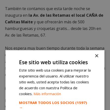
También te contamos que esta tarde noche se
inaugura en
la Av. de las Retamas el local CAÑA de
Cañitas Maite
y que ofrecerán más de 500
hamburguesas y croquetas gratis… desde las 20h en
Av. de las Retamas, 67.
Nos espera muy buen tiempo durante toda la semana
×
de Fiestas y recordamos las grandes cifras de
audiencia
con las que nos despedimos en julio
Ese sitio web utiliza cookies
situándonos entre los 500 podcast más escuchados
Este sitio web usa cookies para mejorar la
de España
.
experiencia del usuario. Al utilizar nuestro
sitio web, usted acepta todas las cookies
¡¡Muchas muchas gracias y a seguir sumando!!!
de acuerdo con nuestra Política de
cookies.
Más información
Locución y redacción: Alicia Puente. Voz de indicativos:
MOSTRAR TODOS LOS SOCIOS
(1597)
→
Víctor R. Alfaro.