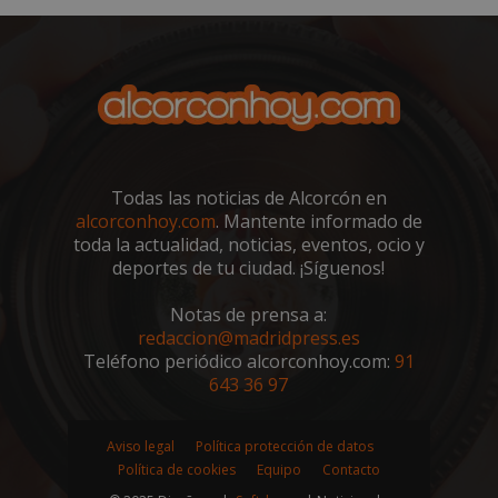
sp_landing
23 horas 59
Spotify Inc.
minutos
.spotify.com
Todas las noticias de Alcorcón en
alcorconhoy.com
. Mantente informado de
toda la actualidad, noticias, eventos, ocio y
deportes de tu ciudad. ¡Síguenos!
VISITOR_PRIVACY_METADATA
5 meses 4
YouTube
semanas
.youtube.com
Notas de prensa a:
redaccion@madridpress.es
Teléfono periódico alcorconhoy.com:
91
643 36 97
Aviso legal
Política protección de datos
Política de cookies
Equipo
Contacto