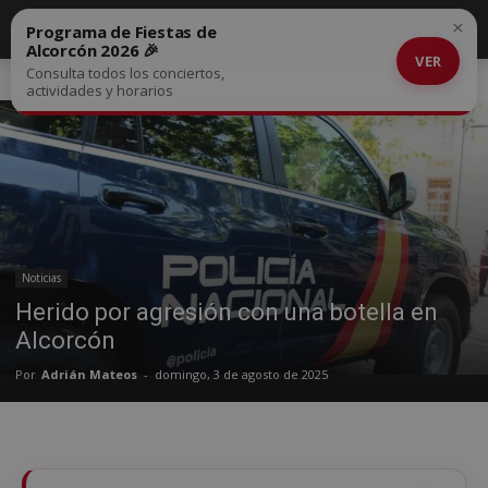
×
Programa de Fiestas de
Alcorcón 2026 🎉
VER
Consulta todos los conciertos,
Inicio
Noticias
actividades y horarios
Noticias
Herido por agresión con una botella en
Alcorcón
Por
Adrián Mateos
-
domingo, 3 de agosto de 2025