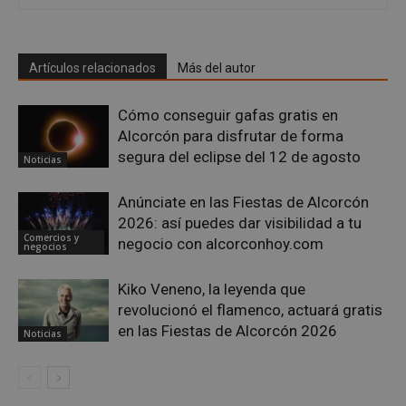
Google
Artículos relacionados
Más del autor
Privacy Policy
Cómo conseguir gafas gratis en
Alcorcón para disfrutar de forma
segura del eclipse del 12 de agosto
Noticias
AWSALBCORS
1 semana
Amazon.com
Inc.
embed.bsky.app
Anúnciate en las Fiestas de Alcorcón
2026: así puedes dar visibilidad a tu
Comercios y
negocio con alcorconhoy.com
negocios
Kiko Veneno, la leyenda que
revolucionó el flamenco, actuará gratis
en las Fiestas de Alcorcón 2026
Noticias