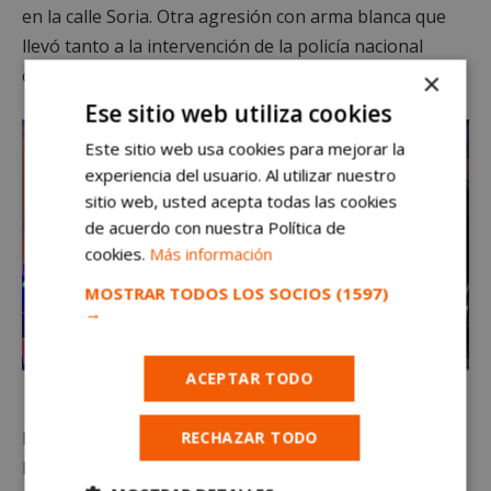
en la calle Soria. Otra agresión con arma blanca que
llevó tanto a la intervención de la policía nacional
como local.
×
Ese sitio web utiliza cookies
Este sitio web usa cookies para mejorar la
experiencia del usuario. Al utilizar nuestro
sitio web, usted acepta todas las cookies
de acuerdo con nuestra Política de
cookies.
Más información
MOSTRAR TODOS LOS SOCIOS
(1597)
→
ACEPTAR TODO
Agresión con arma blanca en Alcorcón deja un herido
RECHAZAR TODO
La víctima de ese acto de violencia fue también un
hombre de mediana edad, fue herido y tuvo que ser