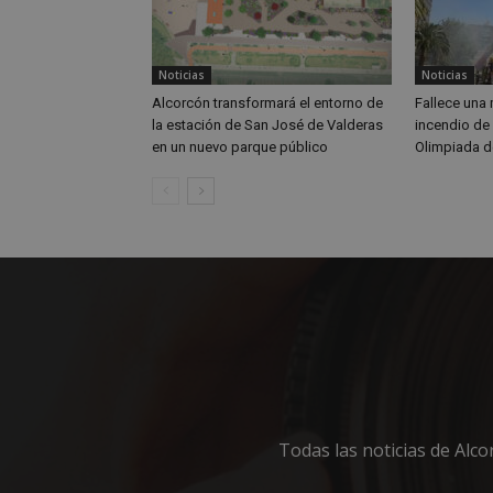
Noticias
Noticias
Nombre
Nombre
Alcorcón transformará el entorno de
Fallece una 
Nombre
__gpi
__Secure-
la estación de San José de Valderas
incendio de 
ROLLOUT_TOKEN
en un nuevo parque público
Olimpiada d
test_cookie
ttwid
OAID
IDE
_ga_MP6BJ9ENMQ
iutk
_ga
YSC
__gads
Todas las noticias de Alc
VISITOR_INFO1_LIV
__eoi