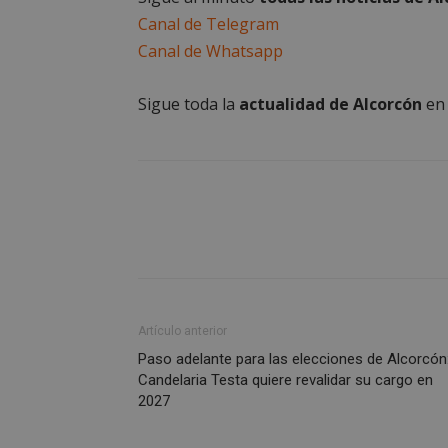
estrictament
Canal de Telegram
necesarias
Canal de Whatsapp
Sigue toda la
actualidad de Alcorcón
e
Cooki
Las cookies estricta
la gestión de cuenta
Nombre
PHPSESSID
Artículo anterior
Paso adelante para las elecciones de Alcorcón
Candelaria Testa quiere revalidar su cargo en
2027