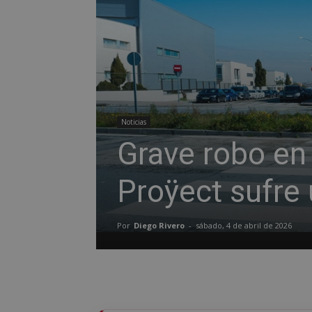
Noticias
Grave robo en
Proÿect sufre
Por
Diego Rivero
-
sábado, 4 de abril de 2026