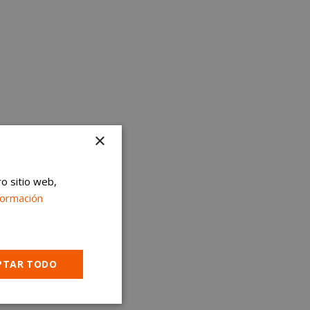
×
ro sitio web,
formación
PTAR TODO
Cookies no