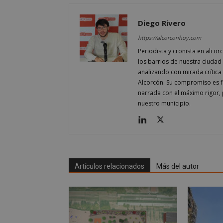
AWSALBCORS
Diego Rivero
https://alcorconhoy.com
sp_landing
Periodista y cronista en alcor
los barrios de nuestra ciudad 
analizando con mirada crítica 
VISITOR_PRIVACY
Alcorcón. Su compromiso es fi
narrada con el máximo rigor, 
nuestro municipio.
sp_t
__cf_bm
Artículos relacionados
Más del autor
CookieScriptConse