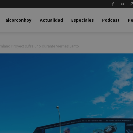
y.com
alcorconhoy
Actualidad
Especiales
Podcast
Pe
mland Proÿect sufre uno durante Viernes Santo