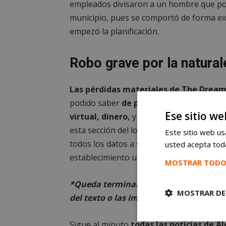
empleados divisaron a un hombre que pod
municipio, pues se comportó de forma ext
empezó la planificación.
Robo grave por la natural
Las pérdidas materiales de The Dream
podido saber
de primera mano que el la
Ese sitio we
virtual, dinero,
y también ha entrado en e
esta sección del local. En cualquier caso, 
Este sitio web usa
todos los datos a su disposición para po
usted acepta toda
establecimiento ubicado en la calle Parque
MOSTRAR TODO
*Queda terminantemente prohibido el 
MOSTRAR DE
del texto o las imágenes propias de est
Cookies
Sigue al minuto
todas las noticias de A