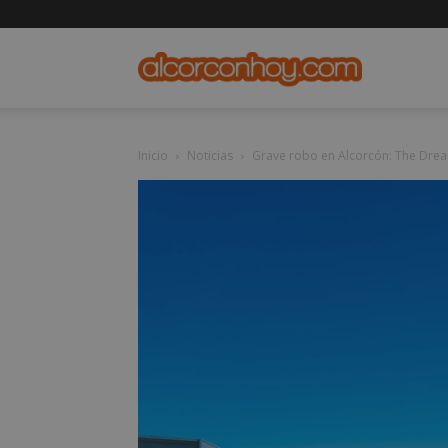
alcorconho
Inicio
Noticias
Grave robo en Alcorcón: The Drea