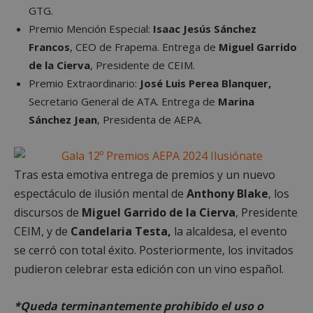
Proveedor
/
GTG.
Nombre
Vencimient
Dominio
Premio Mención Especial:
Isaac Jesús Sánchez
PHPSESSID
Sesión
PHP.net
Francos
, CEO de Frapema. Entrega de
Miguel Garrido
alcorconhoy.com
de la Cierva
, Presidente de CEIM.
Premio Extraordinario:
José Luis Perea Blanquer,
Secretario General de ATA. Entrega de
Marina
Sánchez Jean
, Presidenta de AEPA.
Tras esta emotiva entrega de premios y un nuevo
espectáculo de ilusión mental de
Anthony Blake
, los
discursos de
Miguel Garrido de la Cierva
, Presidente
CEIM, y de
Candelaria Testa,
la alcaldesa, el evento
Google
Privacy Policy
se cerró con total éxito. Posteriormente, los invitados
pudieron celebrar esta edición con un vino español.
*Queda terminantemente prohibido el uso o