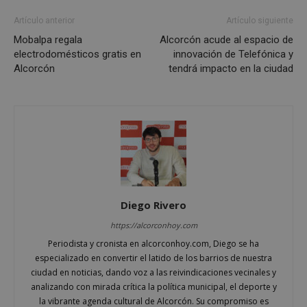
Artículo anterior
Artículo siguiente
Mobalpa regala
Alcorcón acude al espacio de
electrodomésticos gratis en
innovación de Telefónica y
VISITOR_PRIVACY_METADATA
5 meses 4
YouTube
Alcorcón
tendrá impacto en la ciudad
semanas
.youtube.com
Diego Rivero
https://alcorconhoy.com
Periodista y cronista en alcorconhoy.com, Diego se ha
especializado en convertir el latido de los barrios de nuestra
ciudad en noticias, dando voz a las reivindicaciones vecinales y
analizando con mirada crítica la política municipal, el deporte y
la vibrante agenda cultural de Alcorcón. Su compromiso es
sp_t
1 año
Spotify Inc.