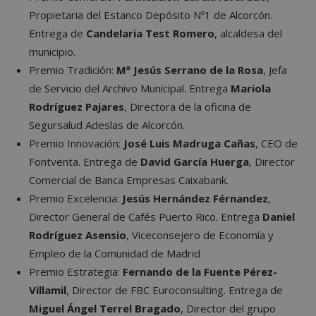
Propietaria del Estanco Depósito Nº1 de Alcorcón.
Entrega de
Candelaria Test Romero
, alcaldesa del
municipio.
Cookies no clasificadas
Premio Tradición:
Mª Jesús Serrano de la Rosa
, Jefa
de Servicio del Archivo Municipal. Entrega
Mariola
Rodríguez Pajares
, Directora de la oficina de
Segursalud Adeslas de Alcorcón.
Premio Innovación:
José Luis Madruga Cañas
, CEO de
Cookies estrictamente necesarias
Fontventa. Entrega de
David García Huerga
, Director
Cookies de rendimiento
Comercial de Banca Empresas Caixabank.
Cookies de preferencias
Premio Excelencia:
Jesús Hernández Férnandez
,
Cookies de funcionalidad
Director General de Cafés Puerto Rico. Entrega
Daniel
Cookies no clasificadas
Rodríguez Asensio
, Viceconsejero de Economía y
Empleo de la Comunidad de Madrid
Las cookies estrictamente necesarias permiten la
funcionalidad principal del sitio web, como el
Premio Estrategia:
Fernando de la Fuente Pérez-
inicio de sesión de usuario y la gestión de cuentas.
Villamil
, Director de FBC Euroconsulting. Entrega de
El sitio web no se puede utilizar correctamente sin
las cookies estrictamente necesarias.
Miguel Ángel Terrel Bragado
, Director del grupo