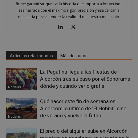
.spotify.com
firme: garantizar que cada historia que importa a los vecinos
sea narrada con el máximo rigor, precisión y esa cercanía
necesaria para entender la realidad de nuestro municipio.
__cf_bm
29 minutos
Cloudflare Inc.
Artículos relacionados
Más del autor
58 segundo
.twitter.com
La Pegatina llega a las Fiestas de
Alcorcón tras su paso por el Sonorama:
dónde y cuándo verlo gratis
Noticias
Qué hacer este fin de semana en
Alcorcón: lo último de ‘El Hobbit’, cine
CookieScriptConsent
4 semanas 
CookieScript
de verano y vuelve el fútbol
Noticias
días
alcorconhoy.com
El precio del alquiler sube en Alcorcón
mientras se desploma en el resto de la