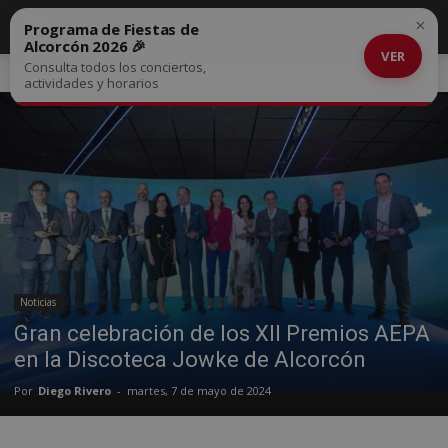
×
Programa de Fiestas de
Alcorcón 2026 🎉
VER
Consulta todos los conciertos,
Inicio
Noticias
actividades y horarios
Noticias
Gran celebración de los XII Premios AEPA
en la Discoteca Jowke de Alcorcón
Por
Diego Rivero
-
martes, 7 de mayo de 2024