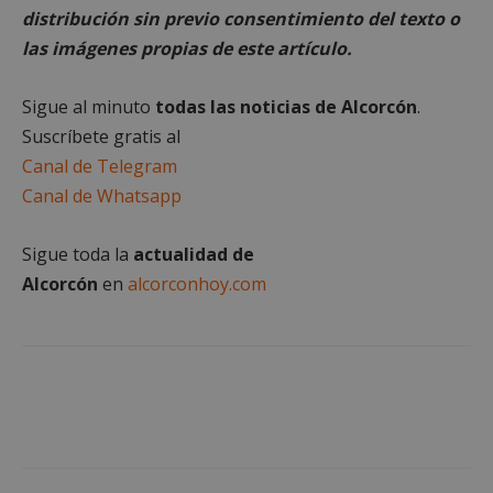
distribución sin previo consentimiento del texto o
AWSALBCORS
1 semana
Amazon.com
Inc.
las imágenes propias de este artículo.
embed.bsky.app
Sigue al minuto
todas las noticias de Alcorcón
.
Suscríbete gratis al
Canal de Telegram
Canal de Whatsapp
Sigue toda la
actualidad de
Alcorcón
en
alcorconhoy.com
sp_landing
23 horas 59
Spotify Inc.
minutos
.spotify.com