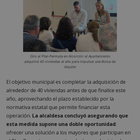
Cookies de
Cookies de
preferencias
funcionalidad
Cookies no clasificadas
Giro al Plan Permuta en Alcorcón: el Ayuntamiento
adquirirá 40 viviendas al año para impulsar una Bolsa de
Alquiler
El objetivo municipal es completar la adquisición de
Cookies estrictamente necesarias
alrededor de 40 viviendas antes de que finalice este
Cookies de rendimiento
año, aprovechando el plazo establecido por la
normativa estatal que permite financiar esta
Cookies de preferencias
operación.
La alcaldesa concluyó asegurando que
Cookies de funcionalidad
esta medida supone una doble oportunidad
:
Cookies no clasificadas
ofrecer una solución a los mayores que participan en
Las cookies estrictamente necesarias permiten la