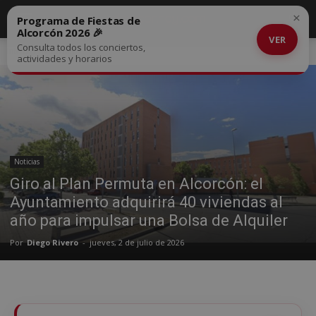
×
Programa de Fiestas de
Alcorcón 2026 🎉
VER
Consulta todos los conciertos,
Inicio
Noticias
actividades y horarios
Noticias
Giro al Plan Permuta en Alcorcón: el
Ayuntamiento adquirirá 40 viviendas al
año para impulsar una Bolsa de Alquiler
Por
Diego Rivero
-
jueves, 2 de julio de 2026