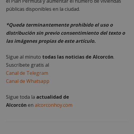
el Plan Permuta y aumentar el número de viviendas
funcionalidad principal del sitio web, como el
inicio de sesión de usuario y la gestión de cuentas.
públicas disponibles en la ciudad.
El sitio web no se puede utilizar correctamente sin
las cookies estrictamente necesarias.
Proveedor
/
*Queda terminantemente prohibido el uso o
Nombre
Vencimient
Dominio
distribución sin previo consentimiento del texto o
PHPSESSID
Sesión
PHP.net
las imágenes propias de este artículo.
alcorconhoy.com
Sigue al minuto
todas las noticias de Alcorcón
.
Suscríbete gratis al
Canal de Telegram
Canal de Whatsapp
Sigue toda la
actualidad de
Alcorcón
en
alcorconhoy.com
Google
Privacy Policy