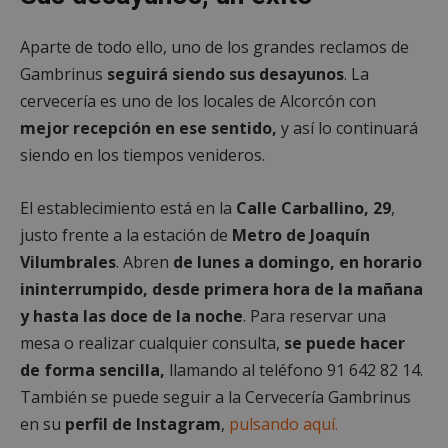
Aparte de todo ello, uno de los grandes reclamos de
Cookies no clasificadas
Gambrinus
seguirá siendo sus desayunos
. La
cervecería es uno de los locales de Alcorcón con
mejor recepción en ese sentido,
y así lo continuará
siendo en los tiempos venideros.
El establecimiento está en la
Calle Carballino, 29
,
Cookies estrictamente necesarias
justo frente a la estación de
Metro de Joaquín
Cookies de rendimiento
Vilumbrales
. Abren
de lunes a domingo, en horario
Cookies de preferencias
ininterrumpido, desde primera hora de la mañana
Cookies de funcionalidad
y hasta las doce de la noche
. Para reservar una
Cookies no clasificadas
mesa o realizar cualquier consulta,
se puede hacer
Las cookies estrictamente necesarias permiten la
de forma sencilla,
llamando al teléfono 91 642 82 14.
funcionalidad principal del sitio web, como el
inicio de sesión de usuario y la gestión de cuentas.
También se puede seguir a la Cervecería Gambrinus
El sitio web no se puede utilizar correctamente sin
en su
perfil de Instagram
,
pulsando aquí.
las cookies estrictamente necesarias.