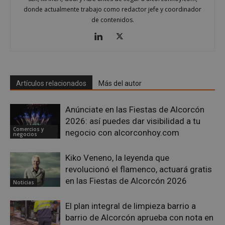
donde actualmente trabajo como redactor jefe y coordinador
de contenidos.
VISITOR_PRIVACY_METADATA
5 meses 4
YouTube
semanas
.youtube.com
Artículos relacionados
Más del autor
Anúnciate en las Fiestas de Alcorcón
2026: así puedes dar visibilidad a tu
Comercios y
negocio con alcorconhoy.com
negocios
Kiko Veneno, la leyenda que
revolucionó el flamenco, actuará gratis
en las Fiestas de Alcorcón 2026
Noticias
El plan integral de limpieza barrio a
barrio de Alcorcón aprueba con nota en
sp_t
1 año
Spotify Inc.
.spotify.com