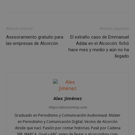
AWSALBCORS
1 semana
Amazon.com
Inc.
embed.bsky.app
Artículo anterior
Artículo siguiente
Asesoramiento gratuito para
El extraño caso de Emmanuel
las empresas de Alcorcón
Addai en el Alcorcón: fichó
hace mes y medio y aún no ha
llegado
Alex Jiménez
sp_landing
23 horas 59
Spotify Inc.
https://alcorconhoy.com
minutos
.spotify.com
Graduado en Periodismo y Comunicación Audiovisual. Máster
en Periodismo y Comunicación Digital. Vecino de Alcorcón
desde que nací. Pasión por contar historias. Pasé por Cadena
SER, MARCA, Goal y ABC antes de llegar a alcorconhoy.com,