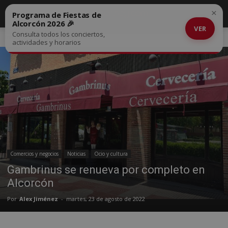
×
Programa de Fiestas de
Alcorcón 2026 🎉
VER
Consulta todos los conciertos,
Inicio
Comercios y negocios
actividades y horarios
Comercios y negocios
Noticias
Ocio y cultura
Gambrinus se renueva por completo en
Alcorcón
Por
Alex Jiménez
-
martes, 23 de agosto de 2022