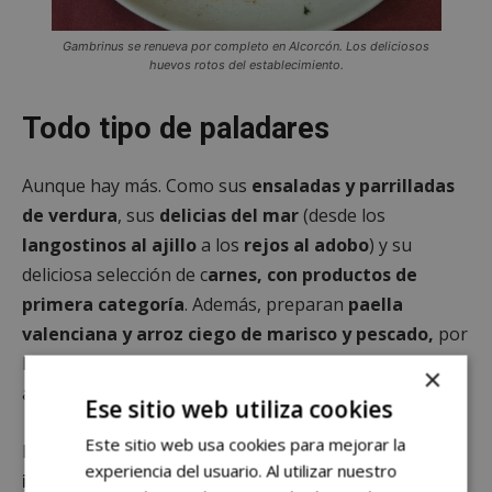
Gambrinus se renueva por completo en Alcorcón. Los deliciosos
huevos rotos del establecimiento.
Todo tipo de paladares
Aunque hay más. Como sus
ensaladas y parrilladas
de verdura
, sus
delicias del mar
(desde los
langostinos al ajillo
a los
rejos al adobo
) y su
deliciosa selección de c
arnes, con productos de
primera categoría
. Además, preparan
paella
valenciana y arroz ciego de marisco y pescado,
por
lo que puede ser una fantástica opción para los
×
apasionados del grano.
Ese sitio web utiliza cookies
Este sitio web usa cookies para mejorar la
Por otra parte, también disponen de
varios menús
experiencia del usuario. Al utilizar nuestro
infantiles,
para los más pequeños. Y de una
rica