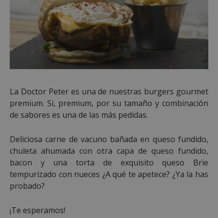
preferencias
funcionalidad
Cookies no clasificadas
La Doctor Peter es una de nuestras burgers gourmet
premium. Si, premium, por su tamaño y combinación
Cookies estrictamente necesarias
de sabores es una de las más pedidas.
Cookies de rendimiento
Deliciosa carne de vacuno bañada en queso fundido,
Cookies de preferencias
chuleta ahumada con otra capa de queso fundido,
Cookies de funcionalidad
bacon y una torta de exquisito queso Brie
Cookies no clasificadas
tempurizado con nueces ¿A qué te apetece? ¿Ya la has
Las cookies estrictamente necesarias permiten la
probado?
funcionalidad principal del sitio web, como el
inicio de sesión de usuario y la gestión de cuentas.
El sitio web no se puede utilizar correctamente sin
¡Te esperamos!
las cookies estrictamente necesarias.