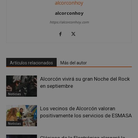
alcorconhoy
https://alcorconhoy.com
VISITOR_PRIVACY_METADATA
5 meses 4
YouTube
semanas
.youtube.com
Artículos relacionados
Más del autor
Alcorcón vivirá su gran Noche del Rock
en septiembre
Noticias
Los vecinos de Alcorcón valoran
positivamente los servicios de ESMASA
Noticias
Clásicos de la Electrónica alargará la