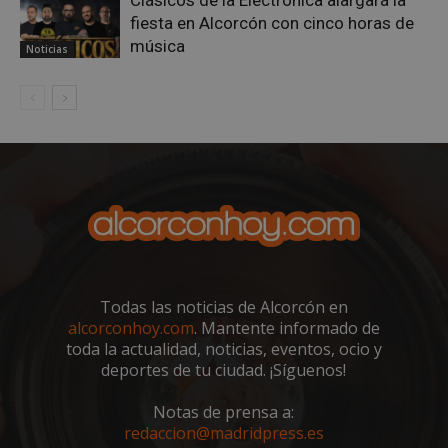
sp_t
1 año
Spotify Inc.
.spotify.com
fiesta en Alcorcón con cinco horas de
música
Noticias
__cf_bm
29 minutos
Cloudflare Inc.
58 segundo
.twitter.com
Todas las noticias de Alcorcón en
alcorconhoy.com
. Mantente informado de
toda la actualidad, noticias, eventos, ocio y
deportes de tu ciudad. ¡Síguenos!
CookieScriptConsent
4 semanas 
CookieScript
días
alcorconhoy.com
Notas de prensa a:
redaccion@madridpress.es