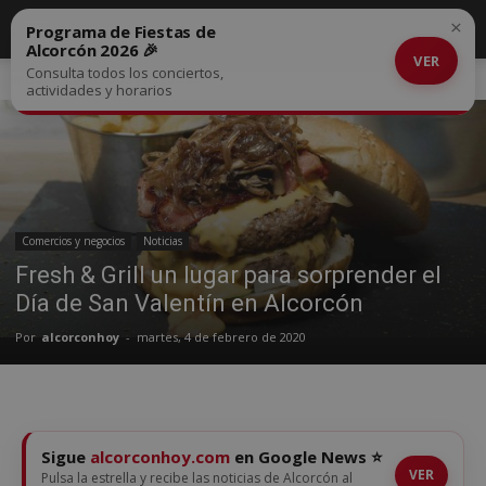
×
Programa de Fiestas de
Alcorcón 2026 🎉
VER
Consulta todos los conciertos,
Inicio
Comercios y negocios
actividades y horarios
Comercios y negocios
Noticias
Fresh & Grill un lugar para sorprender el
Día de San Valentín en Alcorcón
Por
alcorconhoy
-
martes, 4 de febrero de 2020
Sigue
alcorconhoy.com
en Google News ⭐
VER
Pulsa la estrella y recibe las noticias de Alcorcón al