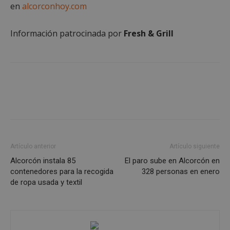
en
alcorconhoy.com
AWSALBCORS
1 semana
Amazon.com
Inc.
embed.bsky.app
Información patrocinada por
Fresh & Grill
Artículo anterior
Artículo siguiente
Alcorcón instala 85
El paro sube en Alcorcón en
contenedores para la recogida
328 personas en enero
de ropa usada y textil
sp_landing
23 horas 59
Spotify Inc.
minutos
.spotify.com