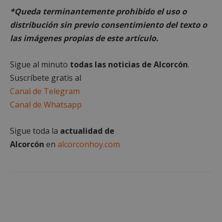
*Queda terminantemente prohibido el uso o
Las cookies estrictamente necesarias permiten la
funcionalidad principal del sitio web, como el
distribución sin previo consentimiento del texto o
inicio de sesión de usuario y la gestión de cuentas.
El sitio web no se puede utilizar correctamente sin
las imágenes propias de este artículo.
las cookies estrictamente necesarias.
Proveedor
/
Nombre
Vencimient
Sigue al minuto
todas las noticias de Alcorcón
.
Dominio
Suscríbete gratis al
PHPSESSID
Sesión
PHP.net
alcorconhoy.com
Canal de Telegram
Canal de Whatsapp
Sigue toda la
actualidad de
Alcorcón
en
alcorconhoy.com
Google