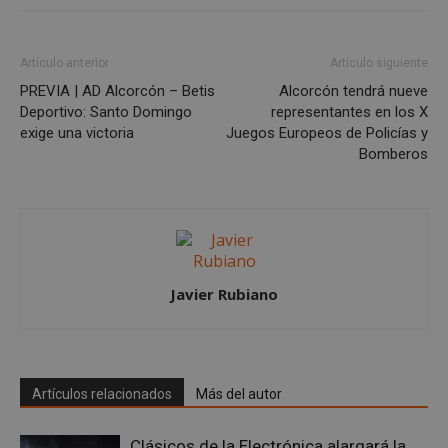
Privacy Policy
Artículo anterior
Artículo siguiente
PREVIA | AD Alcorcón – Betis
Alcorcón tendrá nueve
Deportivo: Santo Domingo
representantes en los X
AWSALBCORS
1 semana
Amazon.com
exige una victoria
Juegos Europeos de Policías y
Inc.
embed.bsky.app
Bomberos
Javier Rubiano
Artículos relacionados
Más del autor
Clásicos de la Electrónica alargará la