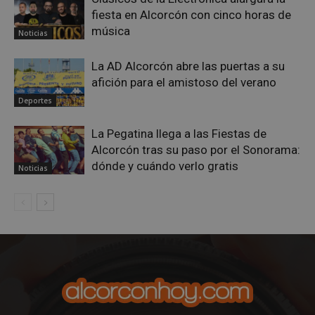
sp_landing
23 horas 59
Spotify Inc.
fiesta en Alcorcón con cinco horas de
minutos
.spotify.com
música
Noticias
La AD Alcorcón abre las puertas a su
afición para el amistoso del verano
Deportes
La Pegatina llega a las Fiestas de
VISITOR_PRIVACY_METADATA
5 meses 4
YouTube
semanas
.youtube.com
Alcorcón tras su paso por el Sonorama:
dónde y cuándo verlo gratis
Noticias