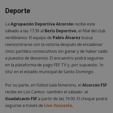
necesarias
Deporte
Cookies de
Cookies de
La
Agrupación Deportiva Alcorcón
recibe este
preferencias
funcionalidad
sábado a las 17:30 al
Betis Deportivo
, el filial del club
verdiblanco. El equipo de
Pablo Álvarez
busca
reencontrarse con la victoria después de encadenar
Cookies no clasificadas
cinco partidos consecutivos sin ganar y de haber caído
a puestos de descenso. El encuentro podrá seguirse
en la plataforma de pago FEF TV y, por supuesto, ‘in
situ’ en el estadio municipal de Santo Domingo.
Cookies estrictamente necesarias
Por su parte, en fútbol sala femenino, el
Alcorcón FSF
Cookies de rendimiento
recibe en Los Cantos -también el sábado- al
Cookies de preferencias
Guadalcacín FSF
a partir de las 19:30. El choque podrá
Cookies de funcionalidad
seguirse a través de
Live
Vuvuzela
.
Cookies no clasificadas