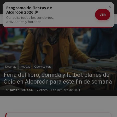
×
Programa de Fiestas de
Alcorcón 2026 🎉
VER
Consulta todos los conciertos,
Inicio
Deportes
actividades y horarios
Deportes
Noticias
Ocio y cultura
Feria del libro, comida y fútbol: planes de
Ocio en Alcorcón para este fin de semana
Por
Javier Rubiano
-
viernes, 11 de octubre de 2024