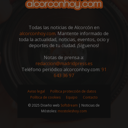
Todas las noticias de Alcorcón en
alcorconhoy.com
. Mantente informado de
sp_t
1 año
Spotify Inc.
toda la actualidad, noticias, eventos, ocio y
.spotify.com
deportes de tu ciudad. ¡Síguenos!
Notas de prensa a:
redaccion@madridpress.es
Teléfono periódico alcorconhoy.com:
91
643 36 97
__cf_bm
29 minutos
Cloudflare Inc.
58 segundo
Aviso legal
Política protección de datos
.twitter.com
Política de cookies
Equipo
Contacto
© 2025 Diseño web
Softdream
| Noticias de
Móstoles:
mostoleshoy.com