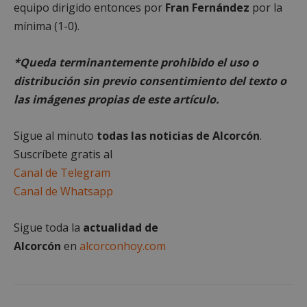
equipo dirigido entonces por
Fran Fernández
por la
Cookies no clasificadas
mínima (1-0).
Las cookies estrictamente necesarias permiten la
funcionalidad principal del sitio web, como el
inicio de sesión de usuario y la gestión de cuentas.
*Queda terminantemente prohibido el uso o
El sitio web no se puede utilizar correctamente sin
las cookies estrictamente necesarias.
distribución sin previo consentimiento del texto o
las imágenes propias de este artículo.
Proveedor
/
Nombre
Vencimient
Dominio
PHPSESSID
Sesión
PHP.net
Sigue al minuto
todas las noticias de Alcorcón
.
alcorconhoy.com
Suscríbete gratis al
Canal de Telegram
Canal de Whatsapp
Sigue toda la
actualidad de
Alcorcón
en
alcorconhoy.com