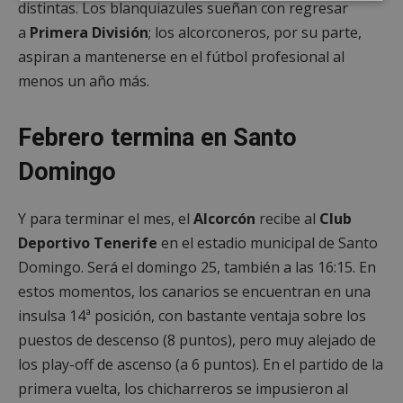
Cookies
Cookies de
distintas. Los blanquiazules sueñan con regresar
estrictamente
rendimiento
a
Primera División
necesarias
; los alcorconeros, por su parte,
aspiran a mantenerse en el fútbol profesional al
menos un año más.
Cookies de
Cookies de
preferencias
funcionalidad
Febrero termina en Santo
Domingo
Cookies no clasificadas
Y para terminar el mes, el
Alcorcón
recibe al
Club
Deportivo Tenerife
en el estadio municipal de Santo
Domingo. Será el domingo 25, también a las 16:15. En
estos momentos, los canarios se encuentran en una
Cookies estrictamente necesarias
insulsa 14ª posición, con bastante ventaja sobre los
puestos de descenso (8 puntos), pero muy alejado de
Cookies de rendimiento
los play-off de ascenso (a 6 puntos). En el partido de la
Cookies de preferencias
primera vuelta, los chicharreros se impusieron al
Cookies de funcionalidad