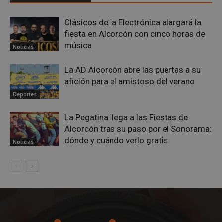
sp_landing
23 horas 59
Spotify Inc.
Clásicos de la Electrónica alargará la
minutos
.spotify.com
fiesta en Alcorcón con cinco horas de
música
Noticias
La AD Alcorcón abre las puertas a su
afición para el amistoso del verano
Deportes
VISITOR_PRIVACY_METADATA
5 meses 4
YouTube
semanas
.youtube.com
La Pegatina llega a las Fiestas de
Alcorcón tras su paso por el Sonorama:
dónde y cuándo verlo gratis
Noticias