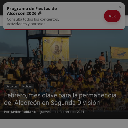
×
Programa de Fiestas de
Alcorcón 2026 🎉
VER
Consulta todos los conciertos,
Inicio
Deportes
actividades y horarios
Deportes
Noticias
Febrero, mes clave para la permanencia
del Alcorcón en Segunda División
Por
Javier Rubiano
-
jueves, 1 de febrero de 2024