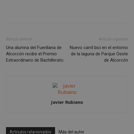
Google
Privacy Policy
Artículo anterior
Artículo siguiente
AWSALBCORS
1 semana
Amazon.com
Una alumna del Fuenllana de
Nuevo carril bici en el entorno
Inc.
embed.bsky.app
Alcorcón recibe el Premio
de la laguna de Parque Oeste
Extraordinario de Bachillerato
de Alcorcón
Javier Rubiano
Artículos relacionados
Más del autor