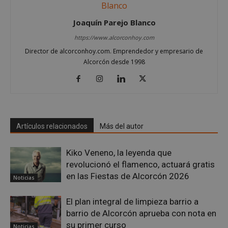
Joaquín Parejo Blanco
AWSALBCORS
1 semana
Amazon.com
Inc.
https://www.alcorconhoy.com
embed.bsky.app
Director de alcorconhoy.com. Emprendedor y empresario de
Alcorcón desde 1998
Artículos relacionados
Más del autor
Kiko Veneno, la leyenda que
revolucionó el flamenco, actuará gratis
en las Fiestas de Alcorcón 2026
Noticias
sp_landing
23 horas 59
Spotify Inc.
El plan integral de limpieza barrio a
minutos
.spotify.com
barrio de Alcorcón aprueba con nota en
su primer curso
Noticias