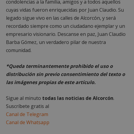
condolencias a la familia, amigos y a todos aquellos
Cookies de
Cookies de
cuyas vidas fueron enriquecidas por Juan Claudio. Su
preferencias
funcionalidad
legado sigue vivo en las calles de Alcorcón, y será
recordado siempre como un ciudadano ejemplar y un
Cookies no clasificadas
empresario visionario. Descanse en paz, Juan Claudio
Barba Gómez, un verdadero pilar de nuestra
comunidad.
*Queda terminantemente prohibido el uso o
distribución sin previo consentimiento del texto o
Cookies estrictamente necesarias
las imágenes propias de este artículo.
Cookies de rendimiento
Cookies de preferencias
Sigue al minuto
todas las noticias de Alcorcón
.
Cookies de funcionalidad
Suscríbete gratis al
Cookies no clasificadas
Canal de Telegram
Las cookies estrictamente necesarias permiten la
Canal de Whatsapp
funcionalidad principal del sitio web, como el
inicio de sesión de usuario y la gestión de cuentas.
El sitio web no se puede utilizar correctamente sin