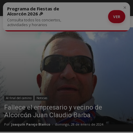
×
Programa de Fiestas de
Alcorcón 2026 🎉
VER
Consulta todos los conciertos,
Inicio
Al final del camino
actividades y horarios
Al final del camino
Noticias
Fallece el empresario y vecino de
Alcorcón Juan Claudio Barba
Por
Joaquín Parejo Blanco
-
domingo, 28 de enero de 2024