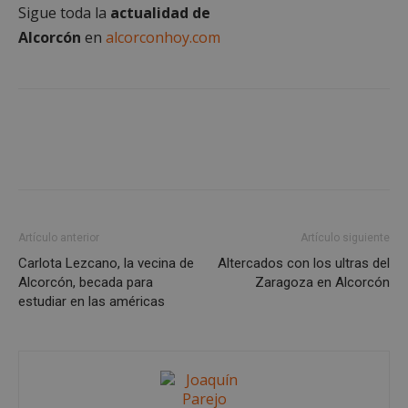
Sigue toda la
actualidad de
las cookies estrictamente necesarias.
Alcorcón
en
alcorconhoy.com
Proveedor
/
Nombre
Vencimient
Dominio
PHPSESSID
Sesión
PHP.net
alcorconhoy.com
Artículo anterior
Artículo siguiente
Carlota Lezcano, la vecina de
Altercados con los ultras del
Alcorcón, becada para
Zaragoza en Alcorcón
estudiar en las américas
Google
Privacy Policy