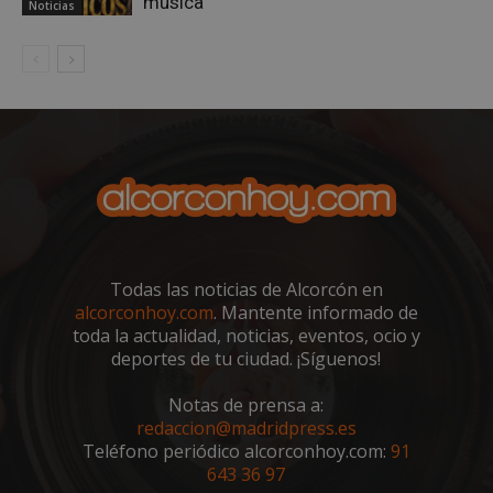
música
Noticias
sp_landing
23 horas 59
Spotify Inc.
minutos
.spotify.com
Todas las noticias de Alcorcón en
alcorconhoy.com
. Mantente informado de
VISITOR_PRIVACY_METADATA
5 meses 4
toda la actualidad, noticias, eventos, ocio y
YouTube
semanas
.youtube.com
deportes de tu ciudad. ¡Síguenos!
Notas de prensa a:
redaccion@madridpress.es
Teléfono periódico alcorconhoy.com:
91
643 36 97