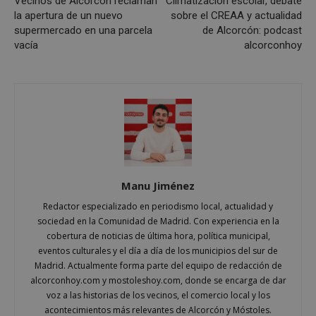
Vecinos de Alcorcón reclaman
Climatización escolar, debate
Cookies de rendimiento
la apertura de un nuevo
sobre el CREAA y actualidad
Cookies de preferencias
supermercado en una parcela
de Alcorcón: podcast
vacía
alcorconhoy
Cookies de funcionalidad
Cookies no clasificadas
Las cookies estrictamente necesarias permiten la
funcionalidad principal del sitio web, como el
inicio de sesión de usuario y la gestión de cuentas.
El sitio web no se puede utilizar correctamente sin
las cookies estrictamente necesarias.
Proveedor
/
Nombre
Vencimient
Dominio
Manu Jiménez
PHPSESSID
Sesión
PHP.net
alcorconhoy.com
Redactor especializado en periodismo local, actualidad y
sociedad en la Comunidad de Madrid. Con experiencia en la
cobertura de noticias de última hora, política municipal,
eventos culturales y el día a día de los municipios del sur de
Madrid. Actualmente forma parte del equipo de redacción de
alcorconhoy.com y mostoleshoy.com, donde se encarga de dar
voz a las historias de los vecinos, el comercio local y los
acontecimientos más relevantes de Alcorcón y Móstoles.