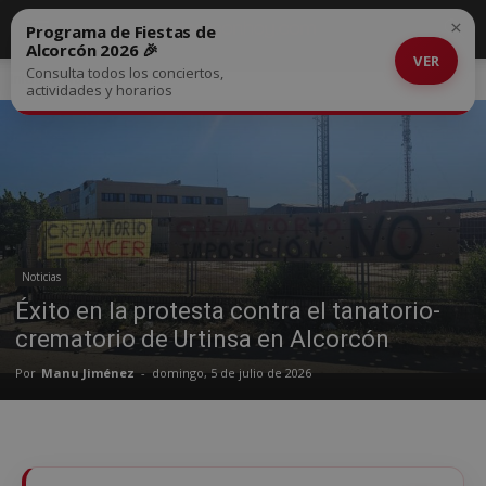
×
Programa de Fiestas de
Alcorcón 2026 🎉
VER
Consulta todos los conciertos,
Inicio
Noticias
actividades y horarios
Noticias
Éxito en la protesta contra el tanatorio-
crematorio de Urtinsa en Alcorcón
Por
Manu Jiménez
-
domingo, 5 de julio de 2026