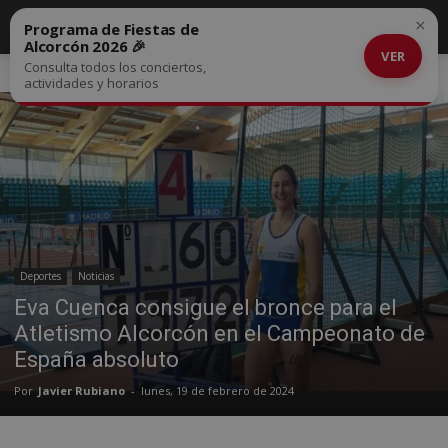
×
Programa de Fiestas de
Alcorcón 2026 🎉
VER
Consulta todos los conciertos,
Inicio
Deportes
actividades y horarios
Deportes
Noticias
Eva Cuenca consigue el bronce para el
Atletismo Alcorcón en el Campeonato de
España absoluto
Por
Javier Rubiano
-
lunes, 19 de febrero de 2024