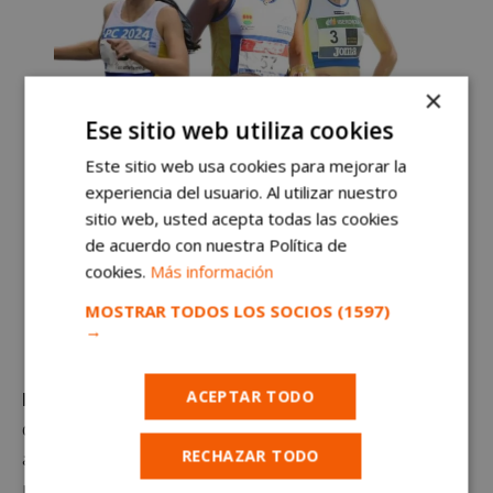
×
Ese sitio web utiliza cookies
Este sitio web usa cookies para mejorar la
experiencia del usuario. Al utilizar nuestro
sitio web, usted acepta todas las cookies
de acuerdo con nuestra Política de
cookies.
Más información
MOSTRAR TODOS LOS SOCIOS
(1597)
→
Eva Cuenca consigue el bronce para el Atletismo Alcorcón en el
Campeonato de España absoluto
ACEPTAR TODO
Eva Cuenca
no ha sido la única representante
del
Atletismo Alcorcón
en el Campeonato de España
RECHAZAR TODO
absoluto de Short Track. A destacar también el quinto
puesto de
Olivia Casillas
en la misma modalidad,