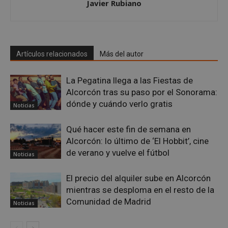
Javier Rubiano
Google
Privacy Policy
Artículos relacionados
Más del autor
La Pegatina llega a las Fiestas de
Alcorcón tras su paso por el Sonorama:
dónde y cuándo verlo gratis
AWSALBCORS
1 semana
Amazon.com
Noticias
Inc.
embed.bsky.app
Qué hacer este fin de semana en
Alcorcón: lo último de ‘El Hobbit’, cine
de verano y vuelve el fútbol
Noticias
El precio del alquiler sube en Alcorcón
mientras se desploma en el resto de la
Comunidad de Madrid
Noticias