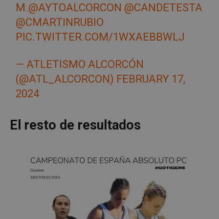
M.
@AYTOALCORCON
@CANDETESTA
@CMARTINRUBIO
PIC.TWITTER.COM/1WXAEBBWLJ
— ATLETISMO ALCORCÓN
(@ATL_ALCORCON)
FEBRUARY 17,
2024
El resto de resultados