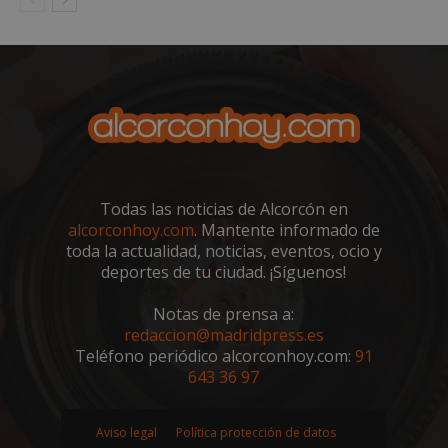
sp_landing
23 horas 59
Spotify Inc.
minutos
.spotify.com
Todas las noticias de Alcorcón en
alcorconhoy.com
. Mantente informado de
toda la actualidad, noticias, eventos, ocio y
deportes de tu ciudad. ¡Síguenos!
VISITOR_PRIVACY_METADATA
5 meses 4
YouTube
semanas
.youtube.com
Notas de prensa a:
redaccion@madridpress.es
Teléfono periódico alcorconhoy.com:
91
643 36 97
Aviso legal
Política protección de datos