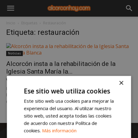
Inicio
Etiquetas
Restauración
Etiqueta: restauración
Noticias
Alcorcón insta a la rehabilitación de la
Iglesia Santa María la...
Víctor Guillén Pérez
-
martes, 19 de noviembre de 2019
×
La Comunidad de Madrid y la Dirección general de Patrimonio son
Ese sitio web utiliza cookies
las instituciones competentes en este asunto. Alcorcón insta a la
Este sitio web usa cookies para mejorar la
rehabilitación de la...
experiencia del usuario. Al utilizar nuestro
sitio web, usted acepta todas las cookies
de acuerdo con nuestra Política de
cookies.
Más información