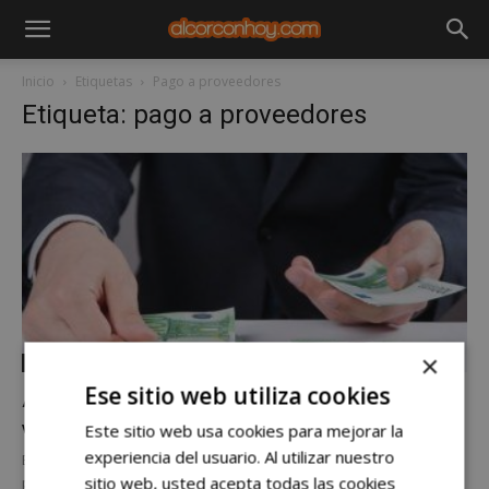
Inicio
Etiquetas
Pago a proveedores
Etiqueta: pago a proveedores
×
Noticias
Ese sitio web utiliza cookies
Alcorcón paga cada vez más tarde
Este sitio web usa cookies para mejorar la
Víctor Guillén Pérez
-
jueves, 7 de noviembre de 2019
experiencia del usuario. Al utilizar nuestro
En lo que llevamos del segundo semestre del año el pago a
sitio web, usted acepta todas las cookies
proveedores en Alcorcón ha aumentado un 92% según el informe