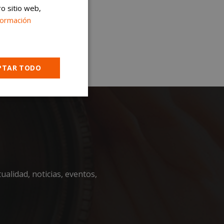
ro sitio web,
formación
PTAR TODO
Cookies no
clasificadas
ualidad, noticias, eventos,
encias
e sesión de usuario y