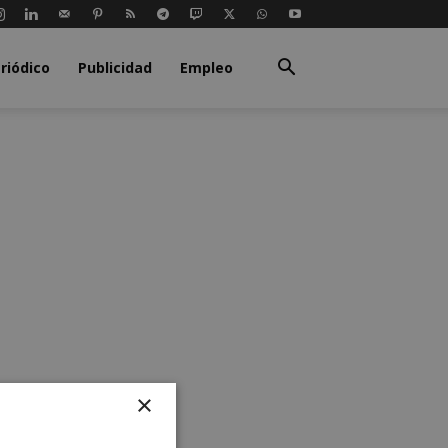
riódico
Publicidad
Empleo
×