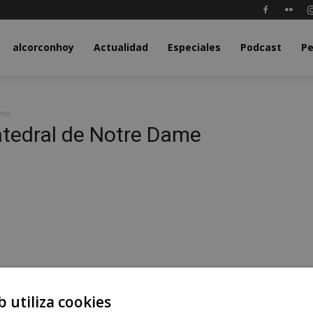
y.com
alcorconhoy
Actualidad
Especiales
Podcast
Pe
ame
atedral de Notre Dame
l
b utiliza cookies