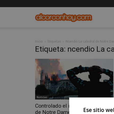
alcorconho
Inicio
Etiquetas
Ncendio La catedral de Notre D
Etiqueta: ncendio La c
Noticias
Controlado el incendio La catedra
Ese sitio we
de Notre Dame