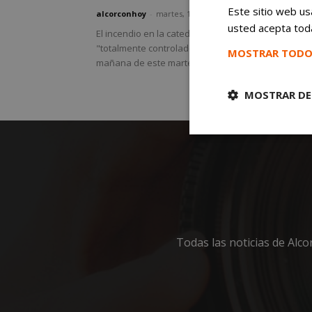
Este sitio web usa
alcorconhoy
-
martes, 16 de abril de 2019
usted acepta toda
El incendio en la catedral Notre Dame de París qu
"totalmente controlado" a primera hora de la
MOSTRAR TODO
mañana de este martes, pero ahora la...
MOSTRAR DE
Cookies
estrictament
necesarias
Todas las noticias de Alc
Cooki
Las cookies estricta