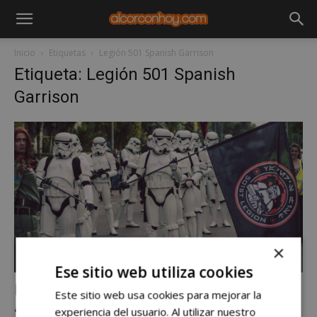
Inicio
Etiquetas
Legión 501 Spanish Garrison
Etiqueta: Legión 501 Spanish
Garrison
×
Ocio y cultura
Ese sitio web utiliza cookies
La Legión 501 visita Alcorcón
Este sitio web usa cookies para mejorar la
alcorconhoy
-
sábado, 8 de septiembre de 2018
experiencia del usuario. Al utilizar nuestro