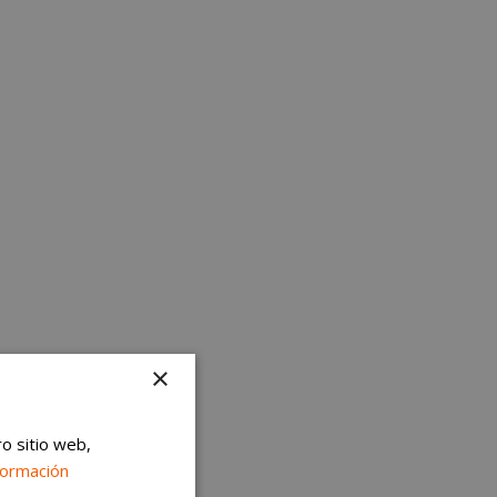
×
ro sitio web,
formación