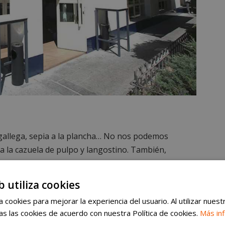
 gallega, sepia a la plancha… No nos podemos
sa la cazuela de pulpo y langostino. También,
besugo, lenguado, lubina… pero también unas
 la boca agua.
b utiliza cookies
 cookies para mejorar la experiencia del usuario. Al utilizar nuest
s las cookies de acuerdo con nuestra Política de cookies.
Más in