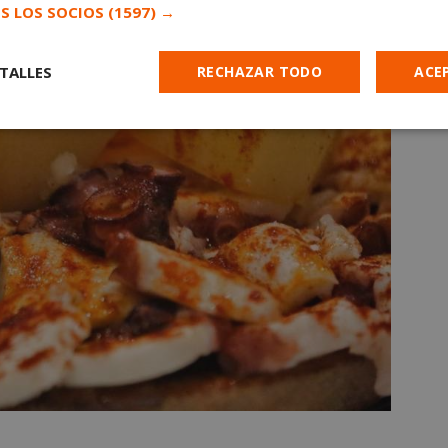
S LOS SOCIOS
(1597) →
TALLES
RECHAZAR TODO
ACE
Cookies de
Cookies de
Cookies de
e
rendimiento
preferencias
funcionalidad
es estrictamente necesarias
Cookies de rendimiento
Cookies de prefer
Cookies de funcionalidad
Cookies no clasificadas
mente necesarias permiten la funcionalidad principal del sitio web, como el inicio d
s. El sitio web no se puede utilizar correctamente sin las cookies estrictamente nece
Proveedor
/
Vencimiento
Descripción
Dominio