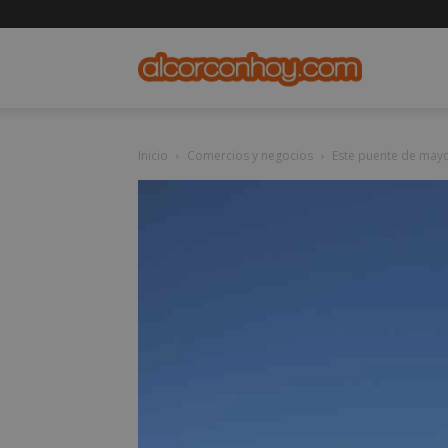
alcorconho
Inicio
Comercios y negocios
Este puente de mayo