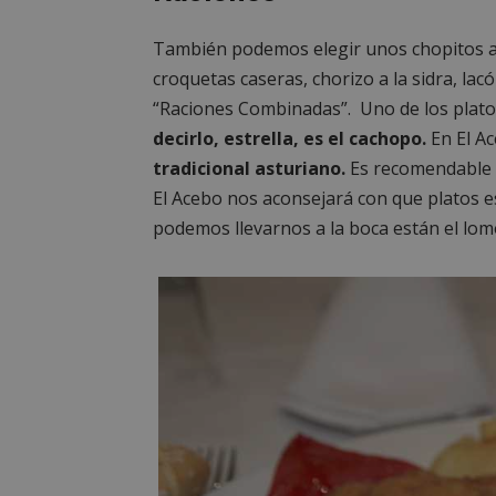
PHPSESSID
También podemos elegir unos chopitos a l
croquetas caseras, chorizo a la sidra, la
“Raciones Combinadas”. Uno de los plato
decirlo, estrella, es el cachopo.
En El A
AWSALBCORS
tradicional asturiano.
Es recomendable p
El Acebo nos aconsejará con que platos e
podemos llevarnos a la boca están el lom
sp_landing
VISITOR_PRIVACY
sp_t