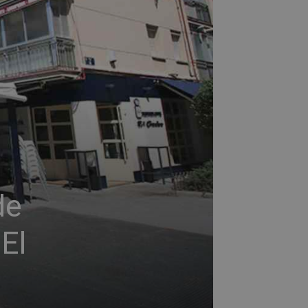
de
El