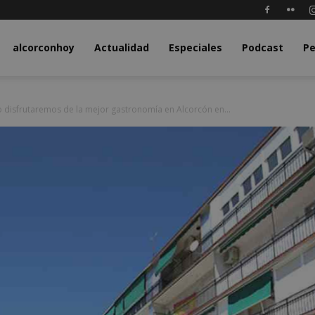
y.com
alcorconhoy
Actualidad
Especiales
Podcast
Pe
 disfrutaremos de la mejor gastronomía en Alcorcón en...