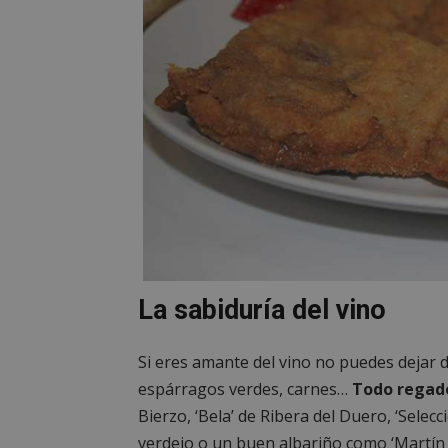
__cf_bm
CookieScriptConse
Nombre
Nombre
Nombre
__gpi
__Secure-
ROLLOUT_TOKEN
test_cookie
ttwid
La sabiduría del vino
OAID
IDE
Si eres amante del vino no puedes dejar 
espárragos verdes, carnes…
Todo regado
_ga_MP6BJ9ENMQ
iutk
Bierzo, ‘Bela’ de Ribera del Duero, ‘Selecc
verdejo o un buen albariño como ‘Martín C