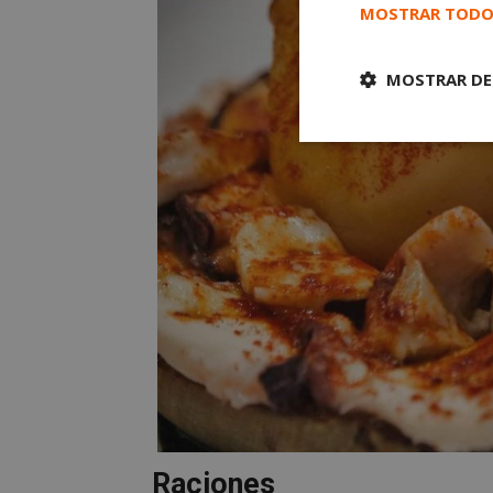
MOSTRAR TODO
MOSTRAR DE
Cookies
estrictament
necesarias
Cooki
Las cookies estricta
la gestión de cuenta
Nombre
Raciones