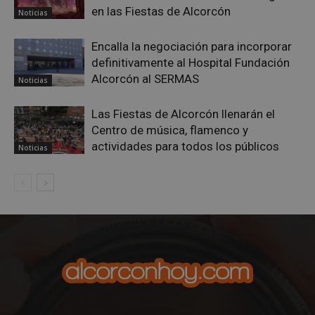
en las Fiestas de Alcorcón
Noticias
Encalla la negociación para incorporar
Cookies estrictamente necesarias
definitivamente al Hospital Fundación
Alcorcón al SERMAS
Cookies de rendimiento
Noticias
Cookies de preferencias
Las Fiestas de Alcorcón llenarán el
Cookies de funcionalidad
Centro de música, flamenco y
Cookies no clasificadas
actividades para todos los públicos
Noticias
Las cookies estrictamente necesarias permiten la
funcionalidad principal del sitio web, como el
inicio de sesión de usuario y la gestión de cuentas.
El sitio web no se puede utilizar correctamente sin
las cookies estrictamente necesarias.
Proveedor
/
Nombre
Vencimient
Dominio
PHPSESSID
Sesión
PHP.net
alcorconhoy.com