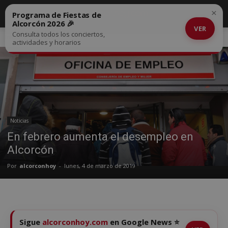
×
Programa de Fiestas de
Alcorcón 2026 🎉
VER
Consulta todos los conciertos,
Inicio
Noticias
actividades y horarios
Noticias
En febrero aumenta el desempleo en
Alcorcón
Por
alcorconhoy
-
lunes, 4 de marzo de 2019
Sigue
alcorconhoy.com
en Google News ⭐