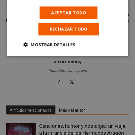
Artículo anterior
Artículo siguiente
ACEPTAR TODO
Taller “Salud y violencia hacia
La línea 2 de Metro Madrid se
las mujeres en Alcorcón
volverá abrir en Mayo
RECHAZAR TODO
MOSTRAR DETALLES
Cookies
Cookies de
alcorconhoy
estrictamente
rendimiento
necesarias
https://alcorconhoy.com
Cookies de
Cookies de
preferencias
funcionalidad
Artículos relacionados
Más del autor
Cookies no clasificadas
Canciones, humor y nostalgia: un viaje
a la infancia de los Hermanos Aragón