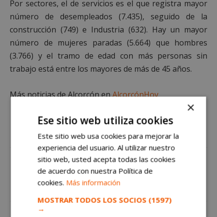
Por sectores, el de servicios es el que registra mayor
número de desempleados (7.435), seguido de la
construcción (749) e Industria (632). Hay un mayor
número de mujeres paradas (5.664) que hombres
(3.766) y el tramo de edad con más personas sin
trabajo está entre los mayores de más de 45 años.
Más noticias de Alcorcón en
AlcorcónHoy
×
Ese sitio web utiliza cookies
Este sitio web usa cookies para mejorar la
experiencia del usuario. Al utilizar nuestro
sitio web, usted acepta todas las cookies
de acuerdo con nuestra Política de
cookies.
Más información
MOSTRAR TODOS LOS SOCIOS
(1597)
→