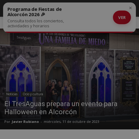
×
Programa de Fiestas de
Alcorcón 2026 🎉
VER
Consulta todos los conciertos,
Inicio
Noticias
actividades y horarios
Noticias
Ocio y cultura
El TresAguas prepara un evento para
Halloween en Alcorcón
Por
Javier Rubiano
-
miércoles, 11 de octubre de 2023