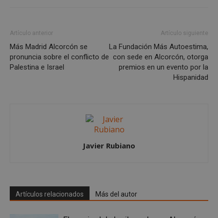
Artículo anterior
Artículo siguiente
Más Madrid Alcorcón se
La Fundación Más Autoestima,
Cookies estrictamente necesarias
pronuncia sobre el conflicto de
con sede en Alcorcón, otorga
Cookies de rendimiento
Palestina e Israel
premios en un evento por la
Hispanidad
Cookies de preferencias
Cookies de funcionalidad
Cookies no clasificadas
Las cookies estrictamente necesarias permiten la
funcionalidad principal del sitio web, como el
inicio de sesión de usuario y la gestión de cuentas.
Javier Rubiano
El sitio web no se puede utilizar correctamente sin
las cookies estrictamente necesarias.
Proveedor
/
Nombre
Vencimient
Dominio
PHPSESSID
Sesión
PHP.net
Artículos relacionados
Más del autor
alcorconhoy.com