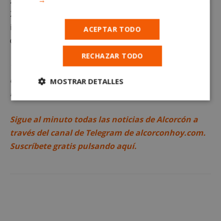
20:30 los días laborables y de 12:00 a 14:00 y de 17:30 a
20:30 los fines de semana y festivos. Para más
información, podéis visitar la página web
ACEPTAR TODO
de
TresAguas
haciendo clic
en este enlace
.
RECHAZAR TODO
*Queda terminantemente prohibido el uso o
distribución sin previo consentimiento del texto o
MOSTRAR DETALLES
las imágenes propias de este artículo.
Cookies
Cookies de
estrictamente
rendimiento
necesarias
Sigue al minuto todas las noticias de Alcorcón a
través del canal de Telegram de alcorconhoy.com.
Suscríbete gratis pulsando aquí.
Cookies de
Cookies de
preferencias
funcionalidad
Cookies no clasificadas