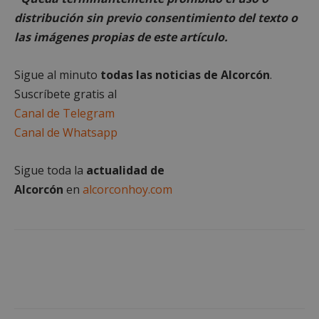
estrictamente
rendimiento
necesarias
distribución sin previo consentimiento del texto o
las imágenes propias de este artículo.
Cookies de
Cookies de
Sigue al minuto
todas las noticias de Alcorcón
.
preferencias
funcionalidad
Suscríbete gratis al
Canal de Telegram
Canal de Whatsapp
Cookies no clasificadas
Sigue toda la
actualidad de
Alcorcón
en
alcorconhoy.com
Cookies estrictamente necesarias
Cookies de rendimiento
Cookies de preferencias
Cookies de funcionalidad
Cookies no clasificadas