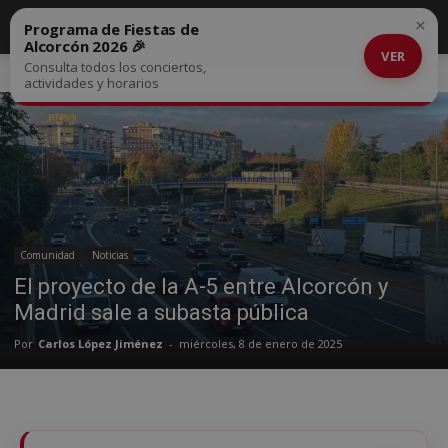
×
Programa de Fiestas de
Alcorcón 2026 🎉
VER
Consulta todos los conciertos,
Inicio
Comunidad
actividades y horarios
Comunidad
Noticias
El proyecto de la A-5 entre Alcorcón y
Madrid sale a subasta pública
Por
Carlos López Jiménez
-
miércoles, 8 de enero de 2025