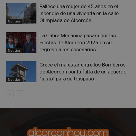
Google
Fallece una mujer de 45 años en el
Privacy Policy
incendio de una vivienda en la calle
Olimpiada de Alcorcón
Noticias
La Cabra Mecánica pasará por las
AWSALBCORS
1 semana
Amazon.com
Fiestas de Alcorcón 2026 en su
Inc.
regreso a los escenarios
embed.bsky.app
Noticias
Crece el malestar entre los Bomberos
de Alcorcón por la falta de un acuerdo
“justo” para su traspaso
Noticias