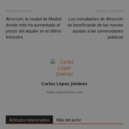
Las cookies estrictamente necesarias permiten la
Artículo anterior
Artículo siguiente
funcionalidad principal del sitio web, como el
Alcorcón, la ciudad de Madrid
Los estudiantes de Alcorcón
inicio de sesión de usuario y la gestión de cuentas.
El sitio web no se puede utilizar correctamente sin
donde más ha aumentado el
se beneficiarán de las nuevas
las cookies estrictamente necesarias.
precio del alquiler en el último
ayudas a las universidades
trimestre
públicas
Proveedor
/
Nombre
Vencimient
Dominio
PHPSESSID
Sesión
PHP.net
alcorconhoy.com
Carlos López Jiménez
https://alcorconhoy.com
Artículos relacionados
Más del autor