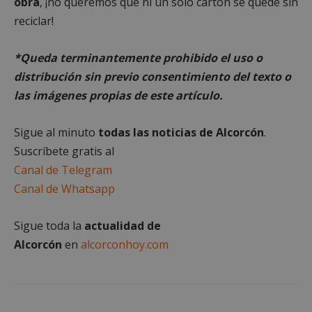
obra
, ¡no queremos que ni un sólo cartón se quede sin
reciclar!
Cookies estrictamente necesarias
Cookies de rendimiento
*Queda terminantemente prohibido el uso o
Cookies de preferencias
distribución sin previo consentimiento del texto o
Cookies de funcionalidad
las imágenes propias de este artículo.
Cookies no clasificadas
Sigue al minuto
todas las noticias de Alcorcón
.
Las cookies estrictamente necesarias permiten la
funcionalidad principal del sitio web, como el
Suscríbete gratis al
inicio de sesión de usuario y la gestión de cuentas.
El sitio web no se puede utilizar correctamente sin
Canal de Telegram
las cookies estrictamente necesarias.
Canal de Whatsapp
Proveedor
/
Nombre
Vencimient
Dominio
Sigue toda la
actualidad de
PHPSESSID
Sesión
PHP.net
alcorconhoy.com
Alcorcón
en
alcorconhoy.com