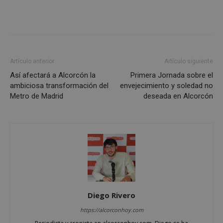
Artículo anterior
Artículo siguiente
Así afectará a Alcorcón la
Primera Jornada sobre el
Google
ambiciosa transformación del
envejecimiento y soledad no
Privacy Policy
Metro de Madrid
deseada en Alcorcón
AWSALBCORS
1 semana
Amazon.com
Inc.
embed.bsky.app
Diego Rivero
https://alcorconhoy.com