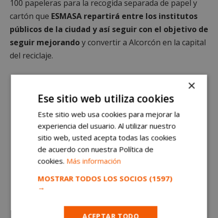
100 papeleras para la recogida separada de papel y
cartón que
ESMASA repartirá entre los institutos
públicos de la ciudad y así seguir con el objetivo de
seguir mejorando
y convertir a Alcorcón en la
capital
del reciclaje.
×
Ese sitio web utiliza cookies
Este sitio web usa cookies para mejorar la
experiencia del usuario. Al utilizar nuestro
sitio web, usted acepta todas las cookies
de acuerdo con nuestra Política de
cookies.
Más información
MOSTRAR TODOS LOS SOCIOS
(1597)
El premio pajarita azul: nuevos retos para tratar el papel y
→
el cartón en Alcorcón
Premios pasados
ACEPTAR TODO