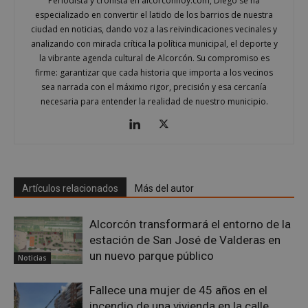
Periodista y cronista en alcorconhoy.com, Diego se ha
especializado en convertir el latido de los barrios de nuestra
ciudad en noticias, dando voz a las reivindicaciones vecinales y
analizando con mirada crítica la política municipal, el deporte y
la vibrante agenda cultural de Alcorcón. Su compromiso es
firme: garantizar que cada historia que importa a los vecinos
sea narrada con el máximo rigor, precisión y esa cercanía
necesaria para entender la realidad de nuestro municipio.
sp_landing
23 horas 59
Spotify Inc.
minutos
.spotify.com
Artículos relacionados
Más del autor
Alcorcón transformará el entorno de la
estación de San José de Valderas en
VISITOR_PRIVACY_METADATA
5 meses 4
YouTube
un nuevo parque público
semanas
.youtube.com
Noticias
Fallece una mujer de 45 años en el
incendio de una vivienda en la calle