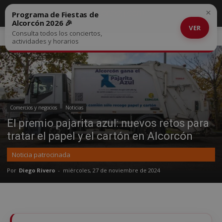
×
Programa de Fiestas de
Alcorcón 2026 🎉
VER
Consulta todos los conciertos,
Inicio
Comercios y negocios
actividades y horarios
Comercios y negocios
Noticias
El premio pajarita azul: nuevos retos para
tratar el papel y el cartón en Alcorcón
Noticia patrocinada
Por
Diego Rivero
-
miércoles, 27 de noviembre de 2024